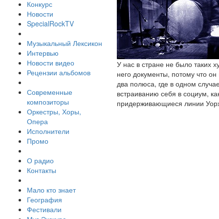
Конкурс
Новости
SpecialRockTV
Музыкальный Лексикон
Интервью
Новости видео
У нас в стране не было таких х
Рецензии альбомов
него документы, потому что он
два полюса, где в одном случае
Современные
встраиванию себя в социум, как
композиторы
придерживающиеся линии Уорхол
Оркестры, Хоры,
Опера
Исполнители
Промо
О радио
Контакты
Мало кто знает
География
Фестивали