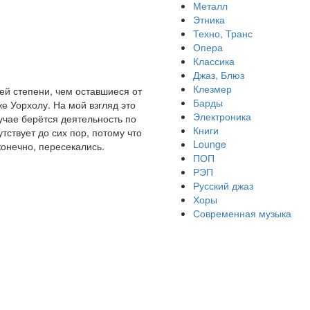
Металл
Этника
Техно, Транс
Опера
Классика
Джаз, Блюз
Клезмер
шей степени, чем оставшиеся от
Барды
е Уорхолу. На мой взгляд это
Электроника
лучае берётся деятельность по
Книги
тствует до сих пор, потому что
Lounge
конечно, пересекались.
ПОП
РЭП
Русский джаз
Хоры
Современная музыка