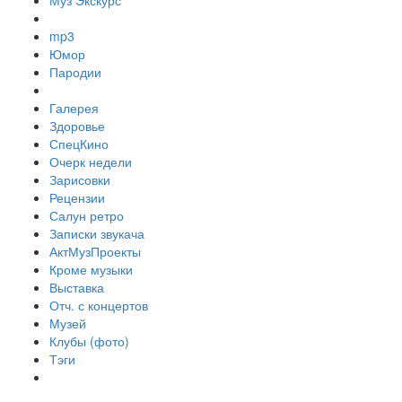
Муз Экскурс
mp3
Юмор
Пародии
Галерея
Здоровье
СпецКино
Очерк недели
Зарисовки
Рецензии
Салун ретро
Записки звукача
АктМузПроекты
Кроме музыки
Выставка
Отч. с концертов
Музей
Клубы (фото)
Тэги