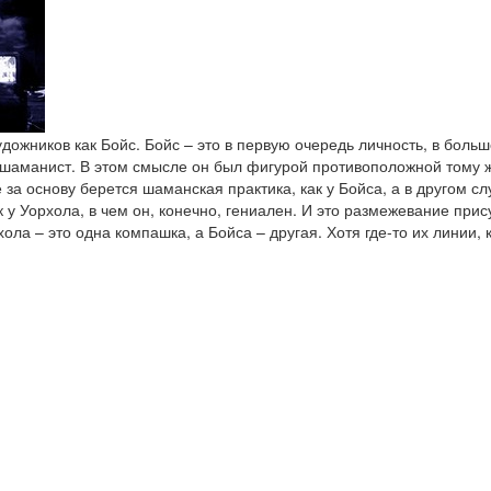
удожников как Бойс. Бойс – это в первую очередь личность, в боль
 шаманист. В этом смысле он был фигурой противоположной тому ж
 за основу берется шаманская практика, как у Бойса, а в другом с
 у Уорхола, в чем он, конечно, гениален. И это размежевание прису
а – это одна компашка, а Бойса – другая. Хотя где-то их линии, 