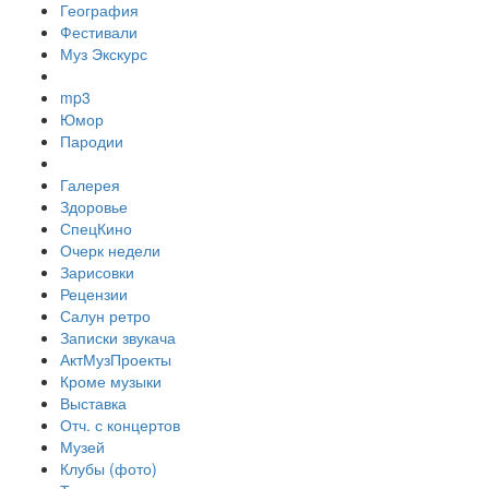
География
Фестивали
Муз Экскурс
mp3
Юмор
Пародии
Галерея
Здоровье
СпецКино
Очерк недели
Зарисовки
Рецензии
Салун ретро
Записки звукача
АктМузПроекты
Кроме музыки
Выставка
Отч. с концертов
Музей
Клубы (фото)