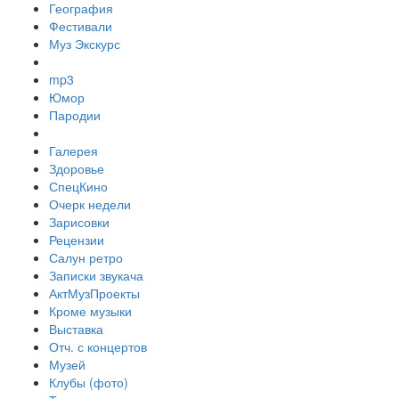
География
Фестивали
Муз Экскурс
mp3
Юмор
Пародии
Галерея
Здоровье
СпецКино
Очерк недели
Зарисовки
Рецензии
Салун ретро
Записки звукача
АктМузПроекты
Кроме музыки
Выставка
Отч. с концертов
Музей
Клубы (фото)