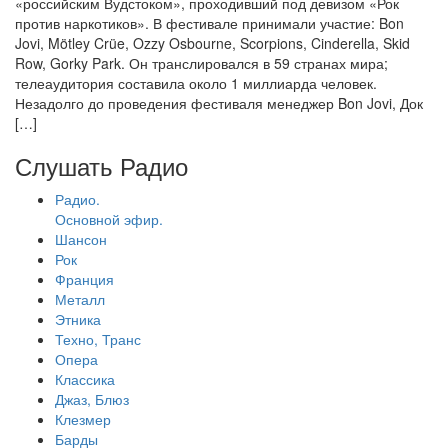
«российским Вудстоком», проходивший под девизом «Рок
против наркотиков». В фестивале принимали участие: Bon
Jovi, Mötley Crüe, Ozzy Osbourne, Scorpions, Cinderella, Skid
Row, Gorky Park. Он транслировался в 59 странах мира;
телеаудитория составила около 1 миллиарда человек.
Незадолго до проведения фестиваля менеджер Bon Jovi, Док
[…]
Слушать Радио
Радио.
Основной эфир.
Шансон
Рок
Франция
Металл
Этника
Техно, Транс
Опера
Классика
Джаз, Блюз
Клезмер
Барды