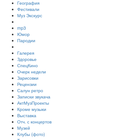
География
Фестивали
Муз Экскурс
mp3
Юмор
Пародии
Галерея
Здоровье
СпецКино
Очерк недели
Зарисовки
Рецензии
Салун ретро
Записки звукача
АктМузПроекты
Кроме музыки
Выставка
Отч. с концертов
Музей
Клубы (фото)