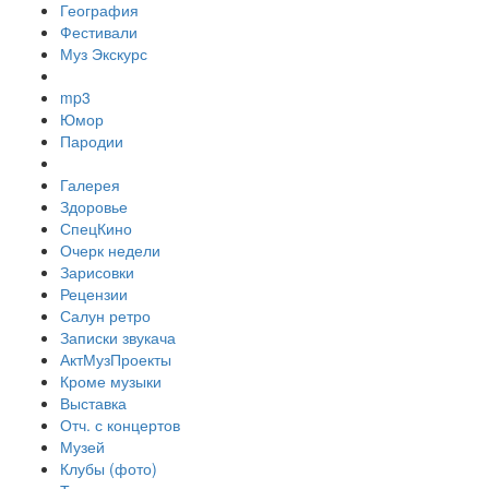
География
Фестивали
Муз Экскурс
mp3
Юмор
Пародии
Галерея
Здоровье
СпецКино
Очерк недели
Зарисовки
Рецензии
Салун ретро
Записки звукача
АктМузПроекты
Кроме музыки
Выставка
Отч. с концертов
Музей
Клубы (фото)