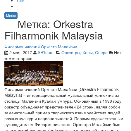
Тэги
Меню
Метка:
Orkestra
Filharmonik Malaysia
Филармонический Оркестр Малайзии
2 мая, 2017
SR'team
Оркестры, Хоры, Опера
Нет
комментариев
Филармонический Оркестр Малайзии (Orkestra Filharmonik
Malaysia) – интернациональный музыкальный коллектив из
столицы Малайзии Куала-Лумпура. Основанный в 1998 году,
оркестр объединяет представителей 24 стран, являя собой
замечательный пример творческого взаимодействия людей
разных культур и национальностей. Первым художественным
руководителем Филармонического Оркестра Малайзии был
голландский дирижер Кес Бакельс, занимавший этот пост с