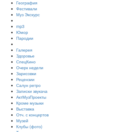
География
Фестивали
Муз Экскурс
mp3
Юмор
Пародии
Галерея
Здоровье
СпецКино
Очерк недели
Зарисовки
Рецензии
Салун ретро
Записки звукача
АктМузПроекты
Кроме музыки
Выставка
Отч. с концертов
Музей
Клубы (фото)