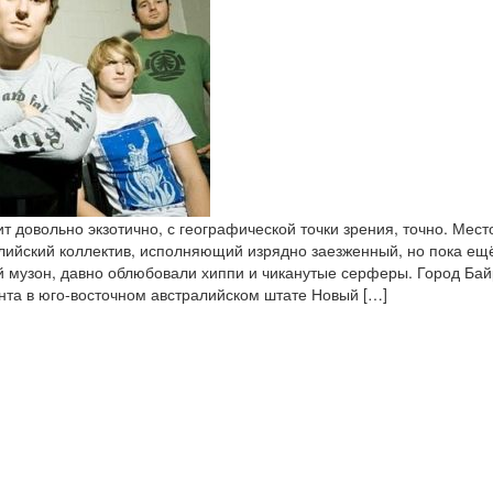
т довольно экзотично, с географической точки зрения, точно. Место
лийский коллектив, исполняющий изрядно заезженный, но пока ещ
ый музон, давно облюбовали хиппи и чиканутые серферы. Город Ба
нта в юго-восточном австралийском штате Новый […]