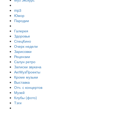
Муз Экскурс
mp3
Юмор
Пародии
Галерея
Здоровье
СпецКино
Очерк недели
Зарисовки
Рецензии
Салун ретро
Записки звукача
АктМузПроекты
Кроме музыки
Выставка
Отч. с концертов
Музей
Клубы (фото)
Тэги