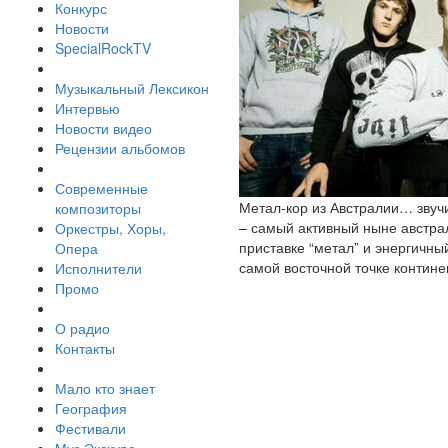
Конкурс
Новости
SpecialRockTV
Музыкальный Лексикон
Интервью
Новости видео
Рецензии альбомов
Современные
Метал-кор из Австралии… звучи
композиторы
– самый активный ныне австра
Оркестры, Хоры,
приставке “метал” и энергичн
Опера
самой восточной точке контине
Исполнители
Промо
О радио
Контакты
Мало кто знает
География
Фестивали