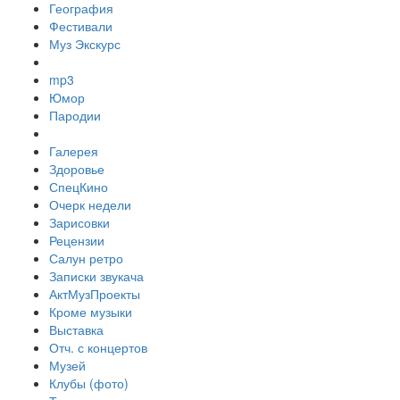
География
Фестивали
Муз Экскурс
mp3
Юмор
Пародии
Галерея
Здоровье
СпецКино
Очерк недели
Зарисовки
Рецензии
Салун ретро
Записки звукача
АктМузПроекты
Кроме музыки
Выставка
Отч. с концертов
Музей
Клубы (фото)