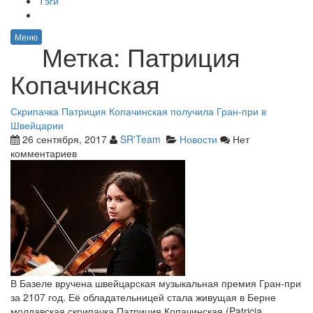
Тэги
Меню
Метка:
Патриция
Копачинская
Скрипачка Патриция Копачинская получила Гран-при в
Швейцарии
26 сентября, 2017
SR'Team
Новости
Нет
комментариев
В Базеле вручена швейцарская музыкальная премия Гран-при
за 2107 год. Её обладательницей стала живущая в Берне
молдавская скрипачка Патриция Копачинская (Patricia