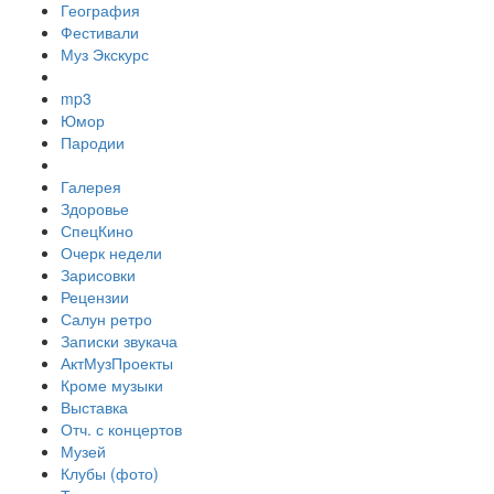
География
Фестивали
Муз Экскурс
mp3
Юмор
Пародии
Галерея
Здоровье
СпецКино
Очерк недели
Зарисовки
Рецензии
Салун ретро
Записки звукача
АктМузПроекты
Кроме музыки
Выставка
Отч. с концертов
Музей
Клубы (фото)