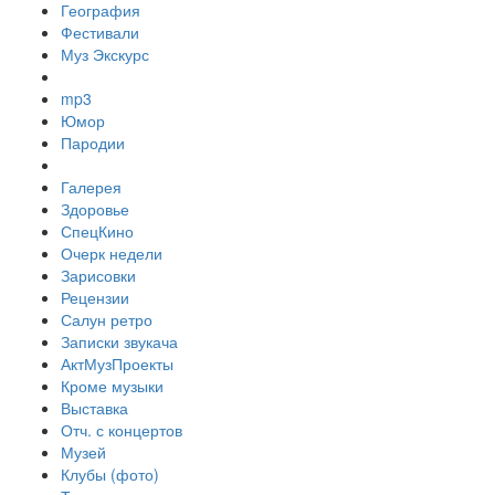
География
Фестивали
Муз Экскурс
mp3
Юмор
Пародии
Галерея
Здоровье
СпецКино
Очерк недели
Зарисовки
Рецензии
Салун ретро
Записки звукача
АктМузПроекты
Кроме музыки
Выставка
Отч. с концертов
Музей
Клубы (фото)