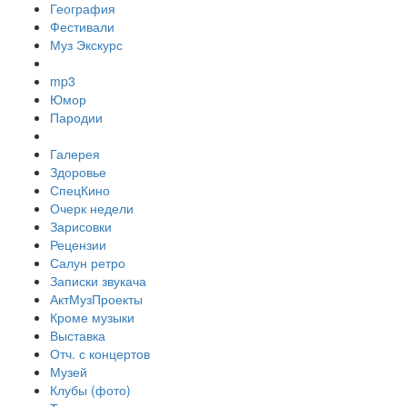
География
Фестивали
Муз Экскурс
mp3
Юмор
Пародии
Галерея
Здоровье
СпецКино
Очерк недели
Зарисовки
Рецензии
Салун ретро
Записки звукача
АктМузПроекты
Кроме музыки
Выставка
Отч. с концертов
Музей
Клубы (фото)