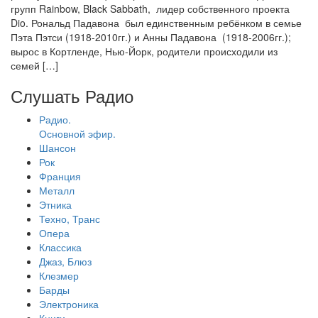
групп Rainbow, Black Sabbath, лидер собственного проекта
Dio. Рональд Падавона был единственным ребёнком в семье
Пэта Пэтси (1918-2010гг.) и Анны Падавона (1918-2006гг.);
вырос в Кортленде, Нью-Йорк, родители происходили из
семей […]
Слушать Радио
Радио.
Основной эфир.
Шансон
Рок
Франция
Металл
Этника
Техно, Транс
Опера
Классика
Джаз, Блюз
Клезмер
Барды
Электроника