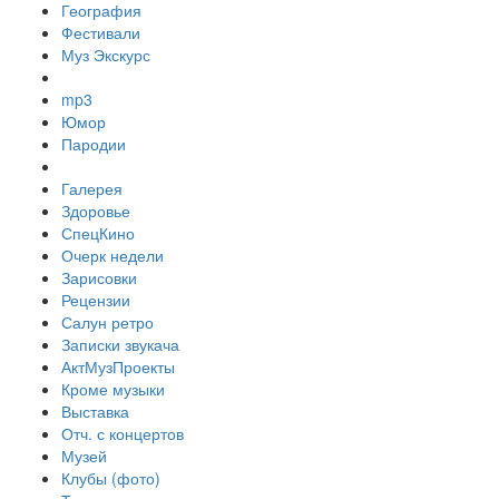
География
Фестивали
Муз Экскурс
mp3
Юмор
Пародии
Галерея
Здоровье
СпецКино
Очерк недели
Зарисовки
Рецензии
Салун ретро
Записки звукача
АктМузПроекты
Кроме музыки
Выставка
Отч. с концертов
Музей
Клубы (фото)