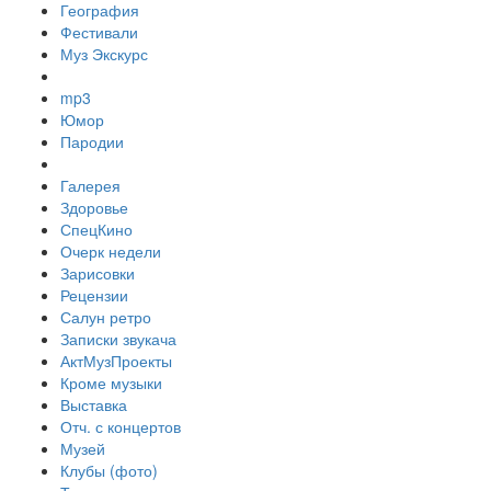
География
Фестивали
Муз Экскурс
mp3
Юмор
Пародии
Галерея
Здоровье
СпецКино
Очерк недели
Зарисовки
Рецензии
Салун ретро
Записки звукача
АктМузПроекты
Кроме музыки
Выставка
Отч. с концертов
Музей
Клубы (фото)