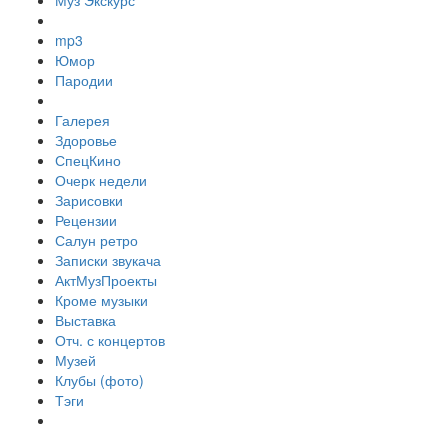
Муз Экскурс
mp3
Юмор
Пародии
Галерея
Здоровье
СпецКино
Очерк недели
Зарисовки
Рецензии
Салун ретро
Записки звукача
АктМузПроекты
Кроме музыки
Выставка
Отч. с концертов
Музей
Клубы (фото)
Тэги