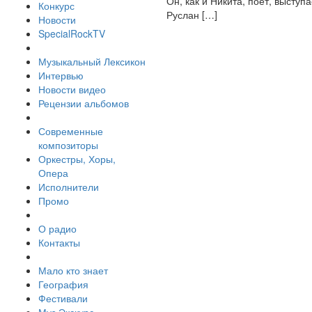
Он, как и Никита, поет, выступ
Конкурс
Руслан […]
Новости
SpecialRockTV
Музыкальный Лексикон
Интервью
Новости видео
Рецензии альбомов
Современные
композиторы
Оркестры, Хоры,
Опера
Исполнители
Промо
О радио
Контакты
Мало кто знает
География
Фестивали