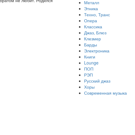
с братом не любит. Родился
Металл
Этника
Техно, Транс
Опера
Классика
Джаз, Блюз
Клезмер
Барды
Электроника
Книги
Lounge
ПОП
РЭП
Русский джаз
Хоры
Современная музыка