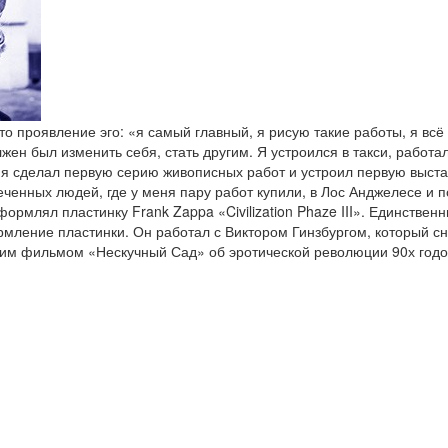
то проявление эго: «я самый главный, я рисую такие работы, я всё
лжен был изменить себя, стать другим. Я устроился в такси, работ
, я сделал первую серию живописных работ и устроил первую выст
спеченных людей, где у меня пару работ купили, в Лос Анджелесе и
млял пластинку Frank Zappa «Civilization Phaze III». Единственн
ление пластинки. Он работал с Виктором Гинзбургом, который снял
им фильмом «Нескучный Сад» об эротической революции 90х годов