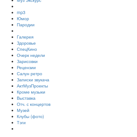
Муз Экскурс
mp3
Юмор
Пародии
Галерея
Здоровье
СпецКино
Очерк недели
Зарисовки
Рецензии
Салун ретро
Записки звукача
АктМузПроекты
Кроме музыки
Выставка
Отч. с концертов
Музей
Клубы (фото)
Тэги