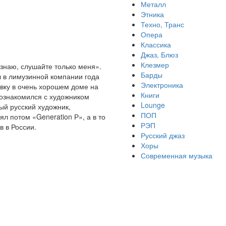
Металл
Этника
Техно, Транс
Опера
Классика
Джаз, Блюз
Клезмер
 знаю, слушайте только меня».
Барды
ал в лимузинной компании года
Электроника
авку в очень хорошем доме на
Книги
 познакомился с художником
Lounge
ый русский художник,
ПОП
 потом «Generation Р», а в то
РЭП
 в России.
Русский джаз
Хоры
Современная музыка