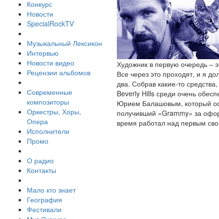
Конкурс
Новости
SpecialRockTV
Музыкальный Лексикон
Интервью
Новости видео
Художник в первую очередь – э
Рецензии альбомов
Все через это проходят, и я до
два. Собрав какие-то средства
Современные
Beverly Hills среди очень обе
композиторы
Юрием Балашовым, который офор
Оркестры, Хоры,
получивший «Grammy» за оформ
Опера
время работал над первым сво
Исполнители
Промо
О радио
Контакты
Мало кто знает
География
Фестивали