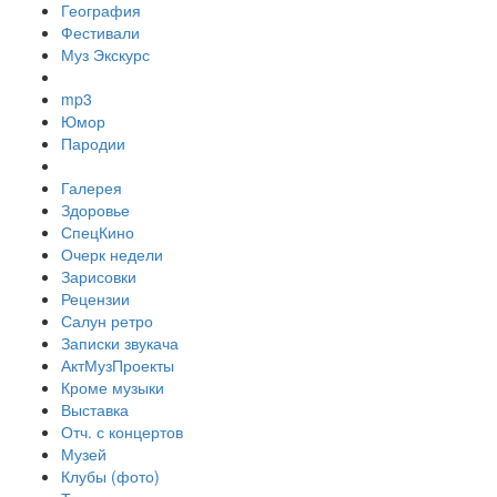
География
Фестивали
Муз Экскурс
mp3
Юмор
Пародии
Галерея
Здоровье
СпецКино
Очерк недели
Зарисовки
Рецензии
Салун ретро
Записки звукача
АктМузПроекты
Кроме музыки
Выставка
Отч. с концертов
Музей
Клубы (фото)