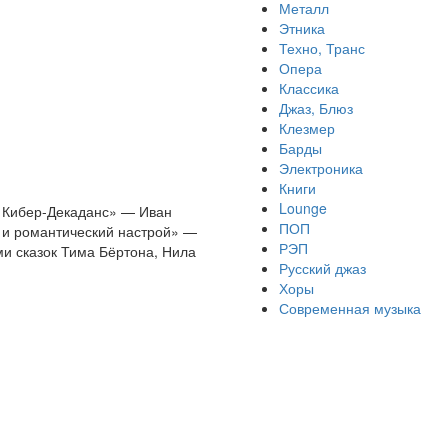
Металл
Этника
Техно, Транс
Опера
Классика
Джаз, Блюз
Клезмер
Барды
Электроника
Книги
Lounge
о Кибер-Декаданс» — Иван
ПОП
 и романтический настрой» —
РЭП
ми сказок Тима Бёртона, Нила
Русский джаз
Хоры
Современная музыка