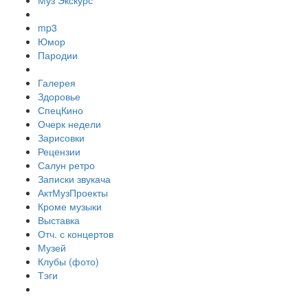
Муз Экскурс
mp3
Юмор
Пародии
Галерея
Здоровье
СпецКино
Очерк недели
Зарисовки
Рецензии
Салун ретро
Записки звукача
АктМузПроекты
Кроме музыки
Выставка
Отч. с концертов
Музей
Клубы (фото)
Тэги