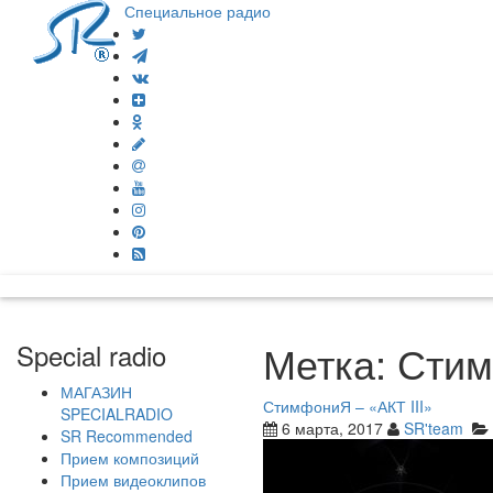
Специальное радио
Метка:
Сти
Special radio
МАГАЗИН
СтимфониЯ – «АКТ III»
SPECIALRADIO
6 марта, 2017
SR'team
SR Recommended
Прием композиций
Прием видеоклипов