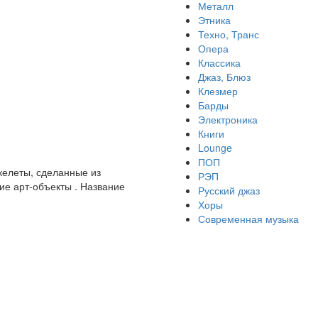
Металл
Этника
Техно, Транс
Опера
Классика
Джаз, Блюз
Клезмер
Барды
Электроника
Книги
Lounge
ПОП
келеты, сделанные из
РЭП
кие арт-объекты . Название
Русский джаз
Хоры
Современная музыка