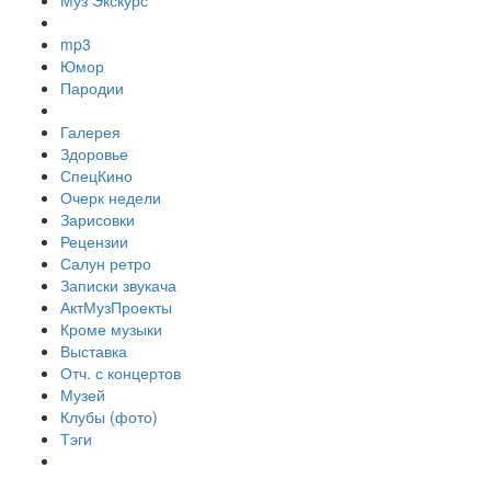
Муз Экскурс
mp3
Юмор
Пародии
Галерея
Здоровье
СпецКино
Очерк недели
Зарисовки
Рецензии
Салун ретро
Записки звукача
АктМузПроекты
Кроме музыки
Выставка
Отч. с концертов
Музей
Клубы (фото)
Тэги