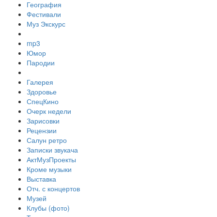
География
Фестивали
Муз Экскурс
mp3
Юмор
Пародии
Галерея
Здоровье
СпецКино
Очерк недели
Зарисовки
Рецензии
Салун ретро
Записки звукача
АктМузПроекты
Кроме музыки
Выставка
Отч. с концертов
Музей
Клубы (фото)