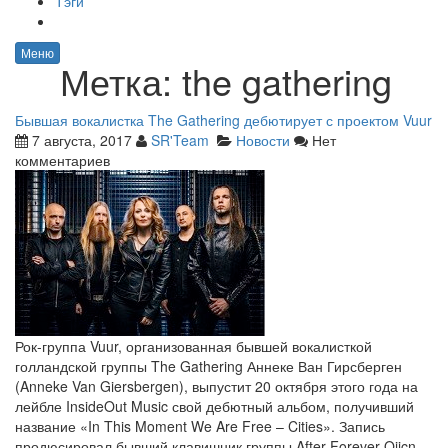
Тэги
Меню
Метка:
the gathering
Бывшая вокалистка The Gathering дебютирует с проектом Vuur
7 августа, 2017
SR'Team
Новости
Нет
комментариев
Рок-группа Vuur, организованная бывшей вокалисткой
голландской группы The Gathering Аннеке Ван Гирсберген
(Anneke Van Giersbergen), выпустит 20 октября этого года на
лейбле InsideOut Music свой дебютный альбом, получивший
название «In This Moment We Are Free – Cities». Запись
продюсировал бывший клавишник группы After Forever Qjjcn