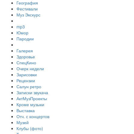
География
Фестивали
Муз Экскурс
mp3
Юмор
Пародии
Галерея
Здоровье
СпецКино
Очерк недели
Зарисовки
Рецензии
Салун ретро
Записки звукача
АктМузПроекты
Кроме музыки
Выставка
Отч. с концертов
Музей
Клубы (фото)