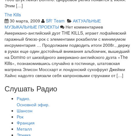
Этим […]
The Kills
30 марта, 2009
SR' Team
АКТУАЛЬНЫЕ
МУЗЫКАЛЬНЫЕ ПРОЕКТЫ
Нет комментариев
Американо-английский дуэт THE KILLS, играет лофайевский
гаражный блюзо-рок с элементами рокабилли с минимумом
инсрументария … Продолжаем подводить итоги 2008г., держу
в руках еще один достойный внимания альбомчик, вышедший
на Domino от шизойдного американо-английского дуэта «The
Kills», познакомившись случайно в гостинице, штатовская
матрена Элисон Моссхарт и лондонский сухофрукт Джейми
Хайнс надолго связали себя капроновыми струнами от […]
Слушать Радио
Радио.
Основной эфир.
Шансон
Рок
Франция
Металл
Этника