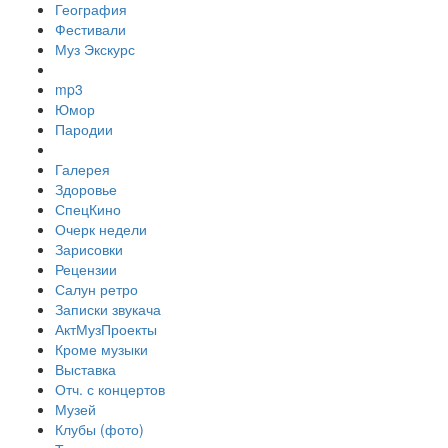
География
Фестивали
Муз Экскурс
mp3
Юмор
Пародии
Галерея
Здоровье
СпецКино
Очерк недели
Зарисовки
Рецензии
Салун ретро
Записки звукача
АктМузПроекты
Кроме музыки
Выставка
Отч. с концертов
Музей
Клубы (фото)