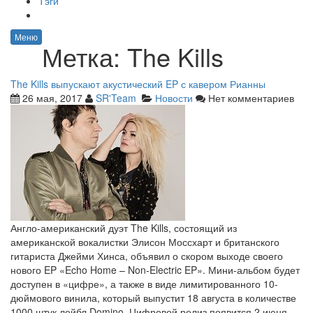
Тэги
Меню
Метка:
The Kills
The Kills выпускают акустический EP с кавером Рианны
26 мая, 2017
SR'Team
Новости
Нет комментариев
Англо-американский дуэт The Kills, состоящий из
американской вокалистки Элисон Моссхарт и британского
гитариста Джейми Хинса, объявил о скором выходе своего
нового EP «Echo Home – Non-Electric EP». Мини-альбом будет
доступен в «цифре», а также в виде лимитированного 10-
дюймового винила, который выпустит 18 августа в количестве
1000 штук лейбл Domino. Цифровой релиз появится 2 июня.