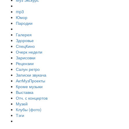
Муз Экскурс
mp3
Юмор
Пародии
Галерея
Здоровье
СпецКино
Очерк недели
Зарисовки
Рецензии
Салун ретро
Записки звукача
АктМузПроекты
Кроме музыки
Выставка
Отч. с концертов
Музей
Клубы (фото)
Тэги