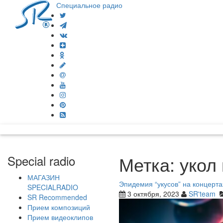
Специальное радио
Метка:
укол
Special radio
МАГАЗИН
Эпидемия “укусов” на концерт
SPECIALRADIO
3 октября, 2023
SR'team
SR Recommended
Прием композиций
Прием видеоклипов