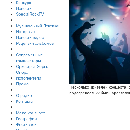
Конкурс
Новости
SpecialRockTV
Музыкальный Лексикон
Интервью
Новости видео
Рецензии альбомов
Современные
композиторы
Оркестры, Хоры,
Опера
Исполнители
Промо
Несколько зрителей концерта, 
подозреваемых были арестован
О радио
Контакты
Мало кто знает
География
Фестивали