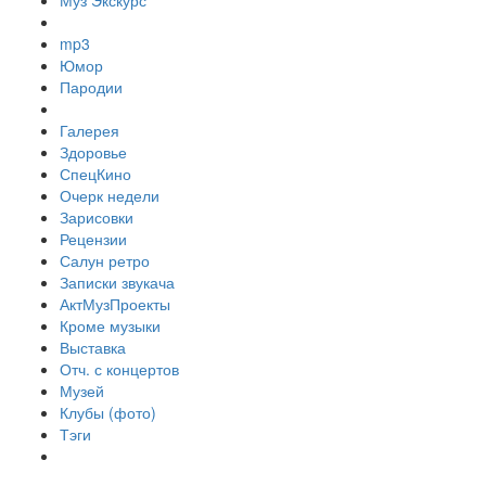
Муз Экскурс
mp3
Юмор
Пародии
Галерея
Здоровье
СпецКино
Очерк недели
Зарисовки
Рецензии
Салун ретро
Записки звукача
АктМузПроекты
Кроме музыки
Выставка
Отч. с концертов
Музей
Клубы (фото)
Тэги