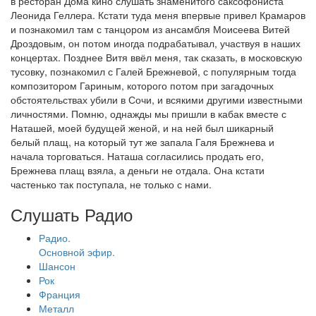
в ресторан Дома кино слушать знаменитого саксофониста
Леонида Геллера. Кстати туда меня впервые привел Крамаров
и познакомил там с танцором из ансамбля Моисеева Витей
Дроздовым, он потом иногда подрабатывал, участвуя в наших
концертах. Позднее Витя ввёл меня, так сказать, в московскую
тусовку, познакомил с Галей Брежневой, с популярным тогда
композитором Гариным, которого потом при загадочных
обстоятельствах убили в Сочи, и всякими другими известными
личностями. Помню, однажды мы пришли в кабак вместе с
Наташей, моей будущей женой, и на ней был шикарный
белый плащ, на который тут же запала Галя Брежнева и
начала торговаться. Наташа согласились продать его,
Брежнева плащ взяла, а деньги не отдала. Она кстати
частенько так поступала, не только с нами.
Слушать Радио
Радио.
Основной эфир.
Шансон
Рок
Франция
Металл