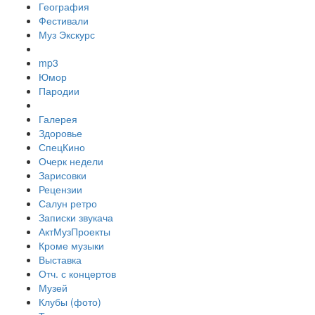
География
Фестивали
Муз Экскурс
mp3
Юмор
Пародии
Галерея
Здоровье
СпецКино
Очерк недели
Зарисовки
Рецензии
Салун ретро
Записки звукача
АктМузПроекты
Кроме музыки
Выставка
Отч. с концертов
Музей
Клубы (фото)