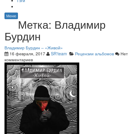
Тэги
Меню
Метка:
Владимир
Бурдин
Владимир Бурдин – «Живой»
16 февраля, 2017
SR'team
Рецензии альбомов
Нет
комментариев