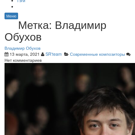
Тэги
Меню
Метка:
Владимир
Обухов
Владимир Обухов
13 марта, 2021
SR'team
Современные композиторы
Нет комментариев