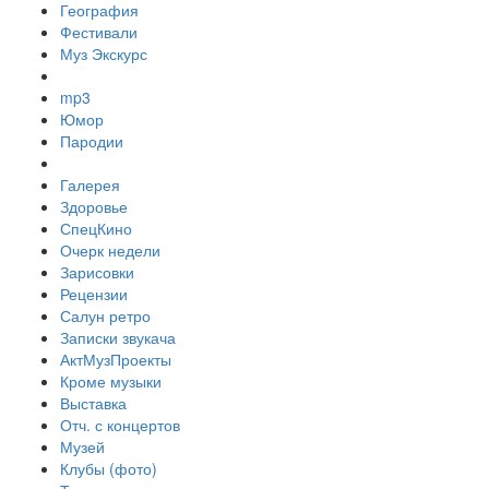
География
Фестивали
Муз Экскурс
mp3
Юмор
Пародии
Галерея
Здоровье
СпецКино
Очерк недели
Зарисовки
Рецензии
Салун ретро
Записки звукача
АктМузПроекты
Кроме музыки
Выставка
Отч. с концертов
Музей
Клубы (фото)