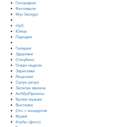
География
Фестивали
Муз Экскурс
mp3
Юмор
Пародии
Галерея
Здоровье
СпецКино
Очерк недели
Зарисовки
Рецензии
Салун ретро
Записки звукача
АктМузПроекты
Кроме музыки
Выставка
Отч. с концертов
Музей
Клубы (фото)