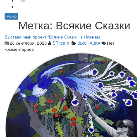
Тэги
Меню
Метка:
Всякие Сказки
Выставочный проект “Всякие Сказки” в Нижнем
26 сентября, 2023
SR'team
ВЫСТАВКА
Нет
комментариев