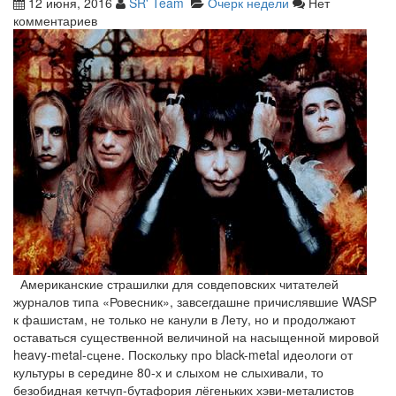
12 июня, 2016
SR' Team
Очерк недели
Нет
комментариев
Американские страшилки для совдеповских читателей
журналов типа «Ровесник», завсегдашне причислявшие WASP
к фашистам, не только не канули в Лету, но и продолжают
оставаться существенной величиной на насыщенной мировой
heavy-metal-сцене. Поскольку про black-metal идеологи от
культуры в середине 80-х и слыхом не слыхивали, то
безобидная кетчуп-бутафория лёгеньких хэви-металистов