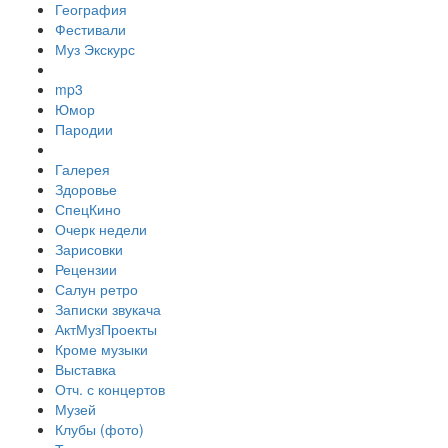
География
Фестивали
Муз Экскурс
mp3
Юмор
Пародии
Галерея
Здоровье
СпецКино
Очерк недели
Зарисовки
Рецензии
Салун ретро
Записки звукача
АктМузПроекты
Кроме музыки
Выставка
Отч. с концертов
Музей
Клубы (фото)