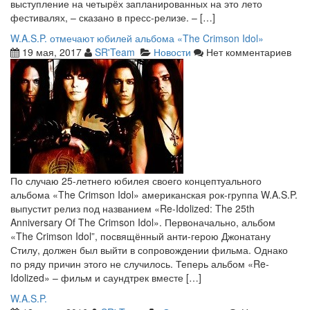
выступление на четырёх запланированных на это лето
фестивалях, – сказано в пресс-релизе. – […]
W.A.S.P. отмечают юбилей альбома «The Crimson Idol»
19 мая, 2017
SR'Team
Новости
Нет комментариев
По случаю 25-летнего юбилея своего концептуального
альбома «The Crimson Idol» американская рок-группа W.A.S.P.
выпустит релиз под названием «Re-Idolized: The 25th
Anniversary Of The Crimson Idol». Первоначально, альбом
«The Crimson Idol”, посвящённый анти-герою Джонатану
Стилу, должен был выйти в сопровождении фильма. Однако
по ряду причин этого не случилось. Теперь альбом «Re-
Idolized» – фильм и саундтрек вместе […]
W.A.S.P.