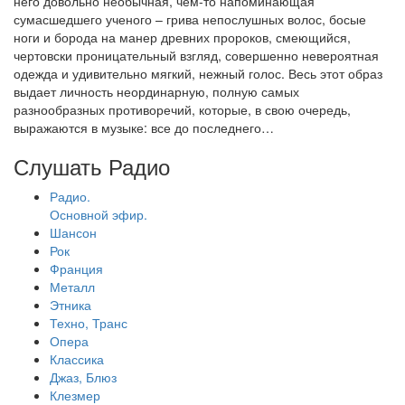
него довольно необычная, чем-то напоминающая
сумасшедшего ученого – грива непослушных волос, босые
ноги и борода на манер древних пророков, смеющийся,
чертовски проницательный взгляд, совершенно невероятная
одежда и удивительно мягкий, нежный голос. Весь этот образ
выдает личность неординарную, полную самых
разнообразных противоречий, которые, в свою очередь,
выражаются в музыке: все до последнего…
Слушать Радио
Радио.
Основной эфир.
Шансон
Рок
Франция
Металл
Этника
Техно, Транс
Опера
Классика
Джаз, Блюз
Клезмер