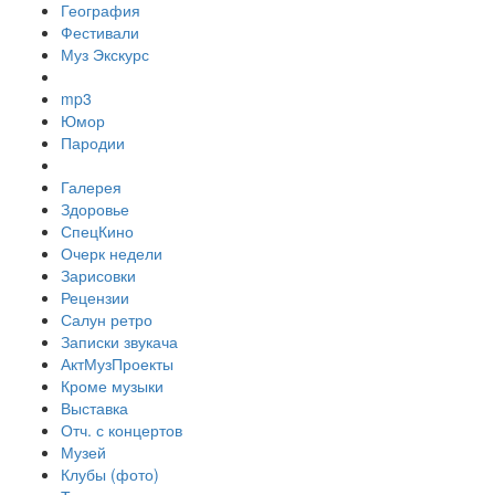
География
Фестивали
Муз Экскурс
mp3
Юмор
Пародии
Галерея
Здоровье
СпецКино
Очерк недели
Зарисовки
Рецензии
Салун ретро
Записки звукача
АктМузПроекты
Кроме музыки
Выставка
Отч. с концертов
Музей
Клубы (фото)