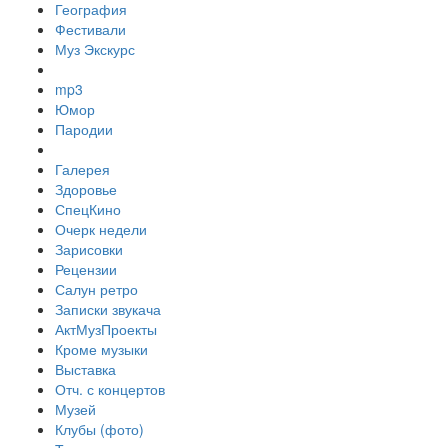
География
Фестивали
Муз Экскурс
mp3
Юмор
Пародии
Галерея
Здоровье
СпецКино
Очерк недели
Зарисовки
Рецензии
Салун ретро
Записки звукача
АктМузПроекты
Кроме музыки
Выставка
Отч. с концертов
Музей
Клубы (фото)