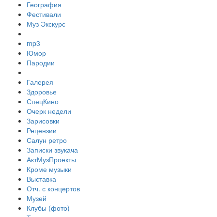
География
Фестивали
Муз Экскурс
mp3
Юмор
Пародии
Галерея
Здоровье
СпецКино
Очерк недели
Зарисовки
Рецензии
Салун ретро
Записки звукача
АктМузПроекты
Кроме музыки
Выставка
Отч. с концертов
Музей
Клубы (фото)