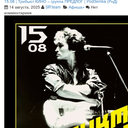
15.08 | Трибьют КИНО – группа ПРЕДЛОГ | Pod3emka (РнД)
14 августа, 2025
SR'team
Афиша+
Нет
комментариев