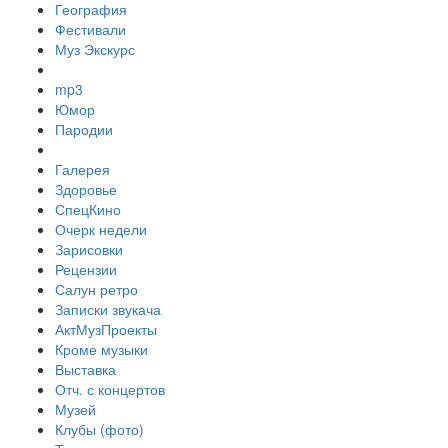
География
Фестивали
Муз Экскурс
mp3
Юмор
Пародии
Галерея
Здоровье
СпецКино
Очерк недели
Зарисовки
Рецензии
Салун ретро
Записки звукача
АктМузПроекты
Кроме музыки
Выставка
Отч. с концертов
Музей
Клубы (фото)