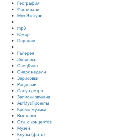
География
Фестивали
Муз Экскурс
mp3
Юмор
Пародии
Галерея
Здоровье
СпецКино
Очерк недели
Зарисовки
Рецензии
Салун ретро
Записки звукача
АктМузПроекты
Кроме музыки
Выставка
Отч. с концертов
Музей
Клубы (фото)