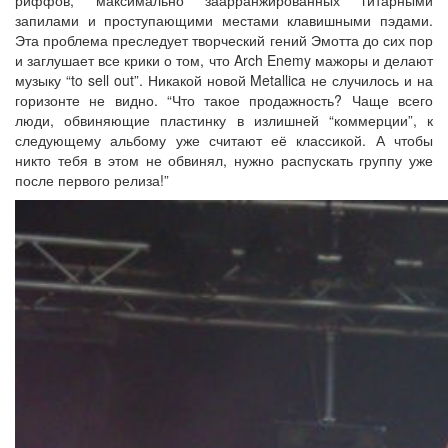
риффов, максимально заарранжированных гитарными
запилами и проступающими местами клавишными пэдами.
Эта проблема преследует творческий гений Эмотта до сих пор
и заглушает все крики о том, что Arch Enemy мажоры и делают
музыку “to sell out”. Никакой новой Metallica не случилось и на
горизонте не видно. “Что такое продажность? Чаще всего
люди, обвиняющие пластинку в излишней “коммерции”, к
следующему альбому уже считают её классикой. А чтобы
никто тебя в этом не обвинял, нужно распускать группу уже
после первого релиза!”