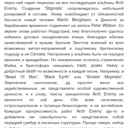
через неё парит лицензии на все последующие альбомы Arch
Enemy. Создание “Stigmata” сопровождалось небольшой
рокировкой в составе. Лииву освобождает от обязанностей
бассиста новый человек Martin Bengtsson, а Дэниэля за
барабанами временно подменяет на записи Peter Wildoer. Со
звуком снова работал Нордстрем; ему благополучно удалось
избежать дэтовых скандинавских клише, благодаря обилию
заимствований в музыке братьев Эмоттов влияний из всех
возможных метал-направлений и ощутимому британскому
подходу а-ля Carcass. Настроение у альбома было на порядок
мрачнее и враждебнее. Но неизменным осталось стремление
Майка и Кристофера смешивать trash, power, heavy и
добротный death по возможности в каждой песне. Например, в
“Beast Of Man”, “Black Earth” или “Sinister Mephisto”.
Лирическое наполнение, да простят меня все
задействованные, не представляло особой художественной
ценности, и к слову, тексты приоритетом Arch Enemy не
являются по сей день. Обо всём негативном,
остросоциальном и пугающе-безысходном, и на английском.
Кажущая прогрессивность работ Arch Enemy где-то и
добавляла им самобытности, но представляла собой
нередкий сумбур в песенных структурах. Проще говоря, набор