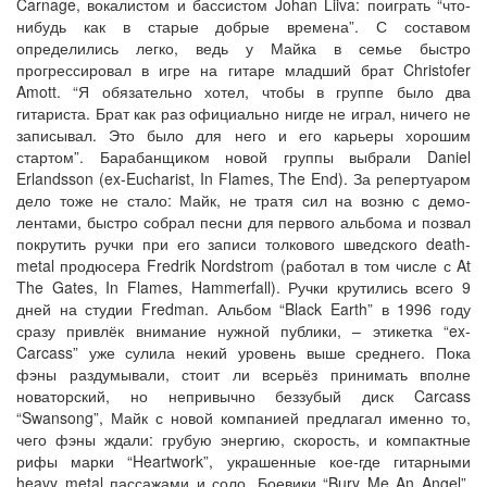
Carnage, вокалистом и бассистом Johan Liiva: поиграть “что-
нибудь как в старые добрые времена”. С составом
определились легко, ведь у Майка в семье быстро
прогрессировал в игре на гитаре младший брат Christofer
Amott. “Я обязательно хотел, чтобы в группе было два
гитариста. Брат как раз официально нигде не играл, ничего не
записывал. Это было для него и его карьеры хорошим
стартом”. Барабанщиком новой группы выбрали Daniel
Erlandsson (ex-Eucharist, In Flames, The End). За репертуаром
дело тоже не стало: Майк, не тратя сил на возню с демо-
лентами, быстро собрал песни для первого альбома и позвал
покрутить ручки при его записи толкового шведского death-
metal продюсера Fredrik Nordstrom (работал в том числе с At
The Gates, In Flames, Hammerfall). Ручки крутились всего 9
дней на студии Fredman. Альбом “Black Earth” в 1996 году
сразу привлёк внимание нужной публики, – этикетка “ex-
Carcass” уже сулила некий уровень выше среднего. Пока
фэны раздумывали, стоит ли всерьёз принимать вполне
новаторский, но непривычно беззубый диск Carcass
“Swansong”, Майк с новой компанией предлагал именно то,
чего фэны ждали: грубую энергию, скорость, и компактные
рифы марки “Heartwork”, украшенные кое-где гитарными
heavy metal пассажами и соло. Боевики “Bury Me An Angel”,