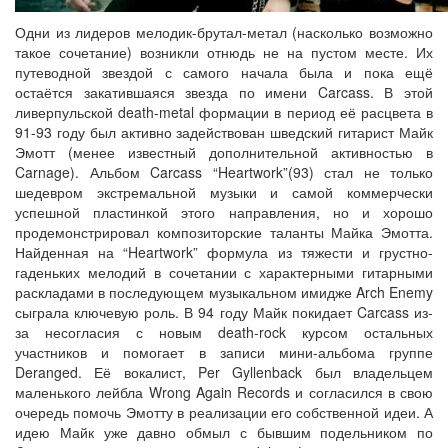
Одни из лидеров мелодик-брутал-метал (насколько возможно
такое сочетание) возникли отнюдь не на пустом месте. Их
путеводной звездой с самого начала была и пока ещё
остаётся закатившаяся звезда по имени Carcass. В этой
ливерпульской death-metal формации в период её расцвета в
91-93 году был активно задействован шведский гитарист Майк
Эмотт (менее известный дополнительной активностью в
Carnage). Альбом Carcass “Heartwork”(93) стал не только
шедевром экстремальной музыки и самой коммерчески
успешной пластинкой этого направления, но и хорошо
продемонстрировал композиторские таланты Майка Эмотта.
Найденная на “Heartwork” формула из тяжести и грустно-
гаденьких мелодий в сочетании с характерными гитарными
раскладами в последующем музыкальном имидже Arch Enemy
сыграла ключевую роль. В 94 году Майк покидает Carcass из-
за несогласия с новым death-rock курсом остальных
участников и помогает в записи мини-альбома группе
Deranged. Её вокалист, Per Gyllenback был владельцем
маленького лейбла Wrong Again Records и согласился в свою
очередь помочь Эмотту в реализации его собственной идеи. А
идею Майк уже давно обмыл с бывшим подельником по