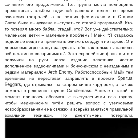
сочиняли его продолжение. Т.е. группа могла полноценно
презентовать альбом годичной давности только во время
азиатских гастролей, а на летних фестивалях и в Старом
Свете была вынуждена выступать со старой программой. Кто-
то потерял много бабла. Угадай, кто? Вот уже действительно:
маленькие детки – маленькие проблемы! Майк: “Я стараюсь
подобные вещи не принимать близко к сердцу и не горюю. Эти
дерьмовые игры станут разрушать тебя, как только ты начнёшь
всё негативно воспринимать”. Зато европейские фэны в итоге
получили на руки новое издание пластинки, честно
дополненное видео-клипами и бонус-диском с неизданным и
редким материалом Arch Enemy. Работоспособный Майк тем
временем не переставал заправлять в проекте Spiritual
Beggars, где отрывался на старом хиппи-хард-роке, а так же
помогал в реюнионе группе Candlemass. Анжеле в какой-то
момент пришлось обломать с выступлениями всю группу,
чтобы медицинским путём решить вопрос с узелковыми
новообразованиями на связках и всерьёз заняться правильной
вокальной техникой. Но джентльмены потерпели.