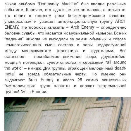
выход альбома “Doomsday Machine” был вполне реальным
событием. Конечно, его ждали не все поголовно, а только те,
кто ценит в тяжелом роке бескомпромиссное качество,
универсализм и уважает интернациональную группу ARCH
ENEMY. Не побоюсь сглазить – Arch Enemy – определённо
баловни судьбы, что касается их музыкальной карьеры. Все их
“падения” никогда не выходили за рамки обычных и совсем
немногочисленных смен состава и пары недоразумений
между менеджментом коллектива и издателями. Всё
остальное – несгибаемое движение вверх, дружелюбие,
мощный потенциал, супер-качество и серьёзный “all around
the world” – имидж. Для группы, играющей мелодичный death-
metal не всегда обязательные черты. Но именно они
выдвигают Arch Enemy в число 25 самых влиятельных
“металлических” групп планеты и делают экстремальной
группой №1 в Японии.