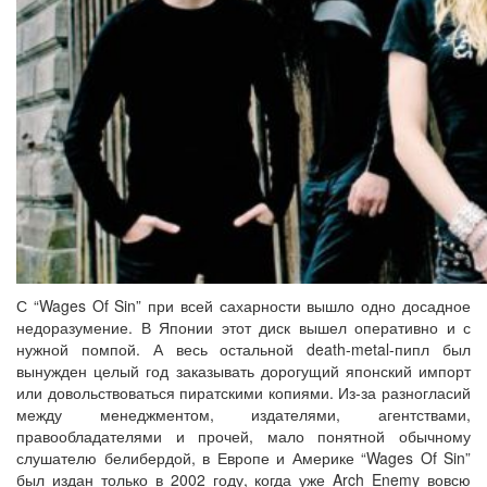
С “Wages Of Sin” при всей сахарности вышло одно досадное
недоразумение. В Японии этот диск вышел оперативно и с
нужной помпой. А весь остальной death-metal-пипл был
вынужден целый год заказывать дорогущий японский импорт
или довольствоваться пиратскими копиями. Из-за разногласий
между менеджментом, издателями, агентствами,
правообладателями и прочей, мало понятной обычному
слушателю белибердой, в Европе и Америке “Wages Of Sin”
был издан только в 2002 году, когда уже Arch Enemy вовсю