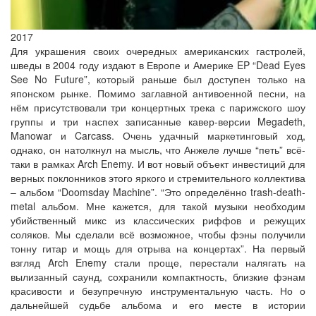
2017
Для украшения своих очередных американских гастролей,
шведы в 2004 году издают в Европе и Америке EP “Dead Eyes
See No Future”, который раньше был доступен только на
японском рынке. Помимо заглавной антивоенной песни, на
нём присутствовали три концертных трека с парижского шоу
группы и три наспех записанные кавер-версии Megadeth,
Manowar и Carcass. Очень удачный маркетинговый ход,
однако, он натолкнул на мысль, что Анжеле лучше “петь” всё-
таки в рамках Arch Enemy. И вот новый объект инвестиций для
верных поклонников этого яркого и стремительного коллектива
– альбом “Doomsday Machine”. “Это определённо trash-death-
metal альбом. Мне кажется, для такой музыки необходим
убийственный микс из классических риффов и режущих
соляков. Мы сделали всё возможное, чтобы фэны получили
тонну гитар и мощь для отрыва на концертах”. На первый
взгляд Arch Enemy стали проще, перестали налягать на
вылизанный саунд, сохранили компактность, близкие фэнам
красивости и безупречную инструментальную часть. Но о
дальнейшей судьбе альбома и его месте в истории