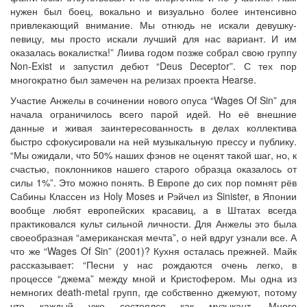
нужен был боец, вокально и визуально более интенсивно
привлекающий внимание. Мы отнюдь не искали девушку-
певицу, мы просто искали лучший для нас вариант. И им
оказалась вокалистка!” Лиива годом позже собрал свою группу
Non-Exist и запустил дебют “Deus Deceptor”. С тех пор
многократно был замечен на релизах проекта Hearse.
Участие Анжелы в сочинении нового опуса “Wages Of Sin” для
начала ограничилось всего парой идей. Но её внешние
данные и живая заинтересованность в делах коллектива
быстро сфокусировали на ней музыкальную прессу и публику.
“Мы ожидали, что 50% наших фэнов не оценят такой шаг, но, к
счастью, поклонников нашего старого образца оказалось от
силы 1%”. Это можно понять. В Европе до сих пор помнят рёв
Сабины Классен из Holy Moses и Рэйчел из Sinister, в Японии
вообще любят европейских красавиц, а в Штатах всегда
практиковался культ сильной личности. Для Анжелы это была
своеобразная “американская мечта”, о ней вдруг узнали все. А
что же “Wages Of Sin” (2001)? Кухня осталась прежней. Майк
рассказывает: “Песни у нас рождаются очень легко, в
процессе “джема” между мной и Кристофером. Мы одна из
немногих death-metal групп, где собственно джемуют, потому
что каждый уже состоялся как музыкант. Много