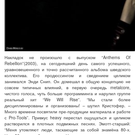
Накладок не произошло с выпуском “Anthems Of
Rebellion”(2003), на сегодняшний день самого успешного,
уравновешенного и точно рассчитанного альбома шведского
коллектива. Его продюссингом и сведением целиком
занимался Энди Снип. Он домешал в общую концепцию не
совсем типичных влияний, в первую очередь metalcore,
чистого голоса, чуть больше программинга и нарулил группе
реальный хит “We Will Rise”. “Мы стали более
дисциплинированы и организованы! – шутил Кристофер. –
Много времени посвятили пре-продукции материала и работе
с Pro-Tools”. Привкус heavy перестал ощущаться и целиком
растворился в плотных подвижных песнях. Эмотт-старший:
“Меня утомляют люди, таскающие за собой знамёна 80-х.