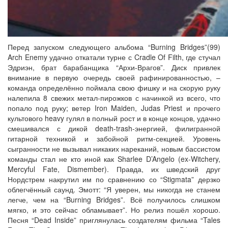
Перед запуском следующего альбома “Burning Bridges”(99)
Arch Enemy удачно откатали турне с Cradle Of Filth, где стучал
Эдриэн, брат барабанщика “Архи-Врагов”. Диск привлек
внимание в первую очередь своей рафинированностью, –
команда определённо поймала свою фишку и на скорую руку
налепила 8 свежих метал-пирожков с начинкой из всего, что
попало под руку; ветер Iron Maiden, Judas Priest и прочего
культового heavy гулял в полный рост и в конце концов, удачно
смешивался с дикой death-trash-энергией, филигранной
гитарной техникой и забойной ритм-секцией. Уровень
сыгранности не вызывал никаких нареканий, новым бассистом
команды стал не кто иной как Sharlee D’Angelo (ex-Witchery,
Mercyful Fate, Dismember). Правда, их шведский друг
Нордстрем накрутил им по сравнению со “Stigmata” дерзко
облегчённый саунд. Эмотт: “Я уверен, мы никогда не станем
легче, чем на “Burning Bridges”. Всё получилось слишком
мягко, и это сейчас обламывает”. Но релиз пошёл хорошо.
Песня “Dead Inside” приглянулась создателям фильма “Tales