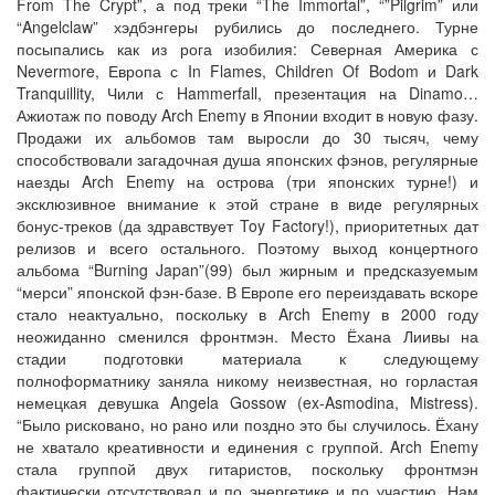
From The Crypt”, а под треки “The Immortal”, “”Pilgrim” или
“Angelclaw” хэдбэнгеры рубились до последнего. Турне
посыпались как из рога изобилия: Северная Америка с
Nevermore, Европа с In Flames, Children Of Bodom и Dark
Tranquillity, Чили с Hammerfall, презентация на Dinamo…
Ажиотаж по поводу Arch Enemy в Японии входит в новую фазу.
Продажи их альбомов там выросли до 30 тысяч, чему
способствовали загадочная душа японских фэнов, регулярные
наезды Arch Enemy на острова (три японских турне!) и
эксклюзивное внимание к этой стране в виде регулярных
бонус-треков (да здравствует Toy Factory!), приоритетных дат
релизов и всего остального. Поэтому выход концертного
альбома “Burning Japan”(99) был жирным и предсказуемым
“мерси” японской фэн-базе. В Европе его переиздавать вскоре
стало неактуально, поскольку в Arch Enemy в 2000 году
неожиданно сменился фронтмэн. Место Ёхана Лиивы на
стадии подготовки материала к следующему
полноформатнику заняла никому неизвестная, но горластая
немецкая девушка Angela Gossow (ex-Asmodina, Mistress).
“Было рисковано, но рано или поздно это бы случилось. Ёхану
не хватало креативности и единения с группой. Arch Enemy
стала группой двух гитаристов, поскольку фронтмэн
фактически отсутствовал и по энергетике и по участию. Нам