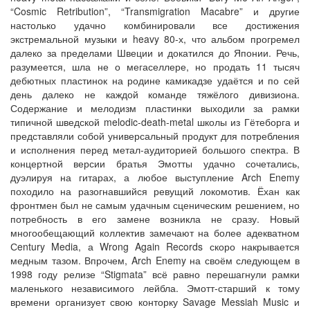
“Cosmic Retribution”, “Transmigration Macabre” и другие
настолько удачно комбинировали все достижения
экстремальной музыки и heavy 80-х, что альбом прогремел
далеко за пределами Швеции и докатился до Японии. Речь,
разумеется, шла не о мегаселлере, но продать 11 тысяч
дебютных пластинок на родине камикадзе удаётся и по сей
день далеко не каждой команде тяжёлого дивизиона.
Содержание и мелодизм пластинки выходили за рамки
типичной шведской melodic-death-metal школы из Гётеборга и
представляли собой универсальный продукт для потребления
и исполнения перед метал-аудиторией большого спектра. В
концертной версии братья Эмотты удачно сочетались,
дуэлируя на гитарах, а любое выступление Arch Enemy
походило на разогнавшийся ревущий локомотив. Ёхан как
фронтмен был не самым удачным сценическим решением, но
потребность в его замене возникла не сразу. Новый
многообещающий коллектив замечают на более адекватном
Сentury Media, а Wrong Again Records скоро накрывается
медным тазом. Впрочем, Arch Enemy на своём следующем в
1998 году релизе “Stigmata” всё равно перешагнули рамки
маленького независимого лейбла. Эмотт-старший к тому
времени организует свою конторку Savage Messiah Music и