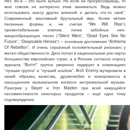
Нет, 80-е – это было кульно. Но если не прогрессируешь, то
мне совсем не интересно этим заниматься. Ведь можно
использовать массу других влияний и делать что-то своё”.
Современный, массивный брутальный звук, более чёткие
песенные формы и, не считая “We Will Rise”с
презентабельным клипом, пачка забойных нео-
жанрообразующих песен (“Silent Wars”, “Dead Eyes See No
Future”, “Despicable Heroes”) – основные достижения “Anthems
Of Rebellion”. И очень серьёзный положительный резонанс у
метал-общественности. Диск попал в национальные рок-чарты
большинства европейских стран, а в Японии согласно опросу
журнала “Burrn!” группа уверенно лидирует в номинациях
“лучшая группа” и “лучший альбом”. Arch Enemy мутировали в
некий образец качества, дружелюбия и компромисса в
насыщенном музыкальном космосе экстремальной музыки.
Разогрев у Slayer и Iron Maiden при всей кажущейся
несовместимости некоторых продуктов – ещё одно тому
подтверждение.