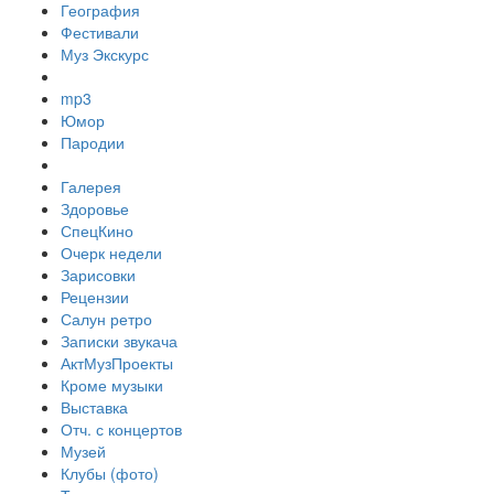
География
Фестивали
Муз Экскурс
mp3
Юмор
Пародии
Галерея
Здоровье
СпецКино
Очерк недели
Зарисовки
Рецензии
Салун ретро
Записки звукача
АктМузПроекты
Кроме музыки
Выставка
Отч. с концертов
Музей
Клубы (фото)