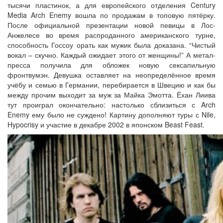
тысячи пластинок, а для европейского отделения Century
Media Arch Enemy вошла по продажам в топовую пятёрку.
После официальной презентации новой певицы в Лос-
Анжелесе во время распроданного американского турне,
способность Госсоу орать как мужик была доказана. “Чистый
вокал – скучно. Каждый ожидает этого от женщины!” А метал-
пресса получила для обложек новую сексапильную
фронтвумэн. Девушка оставляет на неопределённое время
учёбу и семью в Германии, перебирается в Швецию и как бы
между прочим выходит за муж за Майка Эмотта. Ёхан Лиива
тут проиграл окончательно: настолько сблизиться с Arch
Enemy ему было не суждено! Картину дополняют туры с Nile,
Hypocrisy и участие в декабре 2002 в японском Beast Feast.