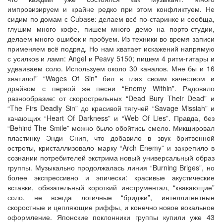
импровизируем и крайне редко при этом конфликтуем. Не
сидим по домам с Cubase: делаем всё по-старинке и сообща,
глушим много кофе, пишем много демо на порто-студии,
делаем много ошибок и пробуем. Из техники во время записи
применяем всё подряд. Но нам хватает искажений напрямую
с усилков и ламп: Angel и Peavy 5150; пишем 4 ритм-гитары и
удваиваем соло. Используем около 30 каналов. Мне бы и 16
хватило!” “Wages Of Sin” бил в глаз своим качеством и
драйвом с первой же песни “Enemy Within”. Радовало
разнообразие: от скорострельных “Dead Bury Their Dead” и
“The Firs Deadly Sin” до красивой тягучей “Savage Missiah” и
качающих “Heart Of Darkness” и “Web Of Lies”. Правда, без
“Behind The Smile” можно было обойтись смело. Микшировал
пластинку Энди Снип, что добавило в звук бритвенной
остроты, кристаллизовало марку “Arch Enemy” и закрепило в
сознании потребителей экстрима новый универсальный образ
группы. Музыкально продолжалась линия “Burning Briges”, но
более экспрессивно и эпически: красивые акустические
вставки, обязательный короткий инструментал, “квакающие”
соло, не всегда логичные “бриджи”, интеллигентные
скоростные и цепляющие риффы, и конечно новое вокальное
оформление. Японские поклонники группы купили уже 43