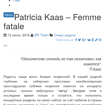
Тэги
Patricia Kaas – Femme
Меню
fatale
12 июня, 2016
SR' Team
Очерк недели
Поделиться:
“Одиночество отнюдь не так негативно, как
кажется”.
П.Каас
Радость чаще всего бывает искренней. В нашей родной
глубинке, на сибирских просторах неизбалованная
простодушная публика искренне ломится на концерты
усталых, тусклых забугорных “звёзд”. Звёздам этим в
последнее время только и остаётся, что пополнять
концертные разделы на своих сайтах за счёт набегов в страны
бывшего соцлагеря и “чёса” по периферийным россиийским