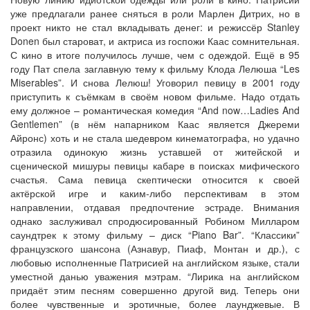
уже предлагали ранее сняться в роли Марлен Дитрих, но в
проект никто не стал вкладывать денег: и режиссёр Stanley
Donen был староват, и актриса из госпожи Каас сомнительная.
С кино в итоге получилось лучше, чем с одеждой. Ещё в 95
году Пат спела заглавную тему к фильму Клода Лелюша “Les
Miserables”. И снова Лелюш! Уговорил певицу в 2001 году
приступить к съёмкам в своём новом фильме. Надо отдать
ему должное – романтическая комедия “And now…Ladies And
Gentlemen” (в нём напарником Каас является Джереми
Айронс) хоть и не стала шедевром кинематографа, но удачно
отразила одинокую жизнь уставшей от житейской и
сценической мишуры певицы кабаре в поисках мифического
счастья. Сама певица скептически относится к своей
актёрской игре и каким-либо перспективам в этом
направлении, отдавая предпочтение эстраде. Внимания
однако заслуживал спродюсированный Робином Милларом
саундтрек к этому фильму – диск “Piano Bar”. “Классики”
французского шансона (Азнавур, Пиаф, Монтан и др.), с
любовью исполненные Патрисией на английском языке, стали
уместной данью уважения мэтрам. “Лирика на английском
придаёт этим песням совершенно другой вид. Теперь они
более чувственные и эротичные, более лаунджевые. В