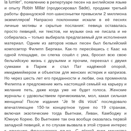
la lumier”, появлению в репертуаре песен на английском языке
и опыту Robin Millar (продюсировал Sade), продажи третьей
работы французской поп-шансоньетки превысили 2 миллиона
экземпляров! Напрасно поклонники искали в её песнях
личные мотивы и скрытые послания: певица оставалась
просто певицей, ни текстов, ни музыки она не писала и не
собиралась – только выбирала предлагаемый для исполнения
материал. Одним из авторов новых песен был бельгийский
композитор Филипп Бергман. Как-то пересёкшись с Каас на
одной площадке, он слегка сошёл с ума, бросил всю свою
бельгийскую жизнь с друзьями и прочим, переехал с двумя
сумками в Париж и стал Пат надёжной опорой,
имиджмейкером и объектом для женских истерик и капризов.
Но через шесть лет его преданности и любви, она променяла
Филиппа и предложение жить настоящей семьёй на карьеру и
желание петь, даже когда уже не будет голоса. Женские
журналы с удовольствием причмокивали, мол, какая сильная
женщина! После издания “Je te dis vous” последовало
впечатляющее 150-ти концертное турне по 19 странам,
включая экзотические тогда Вьетнам, Ливан, Камбоджу и
Южную Корею. Во Вьетнаме так она вообще оказалась первой
западной певицей, и по слухам вызвала в этой стране интерес
к изучению французского языка. С лёгкой руки министра