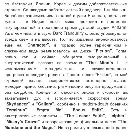
по Австралии, Японии, Корее и другим доброжелательным
странам. Со шведами работал датский продюсер Tue Madsen.
Барабаны записывались в старой студии Fredman, остальная
кухня – в Rogue music; микс проходил в постоянно
оккупированной в последнее время датской студии Antfarm.
Уж в чём-чём, а в звуке Dark Tranquillity сложно упрекнуть, он
всегда свеж и на высоте. То, что издалека анонсировалось
ещё на
“Character”
, в гораздо более гармоничном и
слаженном виде реализовалось на диске
“Fiction”
. Тогда,
ровно как и сейчас, обещался эмоциональный и
энергетический возврат во времена
“The Mind’s I”
, с
использованием мелодического и звукоинженерного
прогресса последних релизов. Просто песни “Fiction”, на мой
скромный взгляд, воспринимаются нетопорно, плавно,
мелодии яркие, хлёсткие, ритмические рисунки продуманны,
без колдобин. Кое-где от классных рифов и скорости аж
захватывает дух и вспоминается скоростное время
“Skydancer”
и
“Gallery”
, особенно в modern-death боевиках
“Terminus”
,
“Empty Me”
,
“Focus Shift”
. Есть и
альтернативные варианты –
“The Lesser Faith”
,
“Icipher”
,
“Misery’s Crown”
и завораживающая финальная песня
“The
Mundane and the Magic”
. Но за рамки уже слышанных ранее