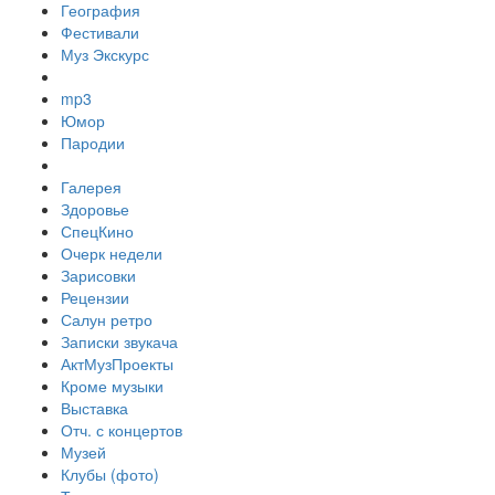
География
Фестивали
Муз Экскурс
mp3
Юмор
Пародии
Галерея
Здоровье
СпецКино
Очерк недели
Зарисовки
Рецензии
Салун ретро
Записки звукача
АктМузПроекты
Кроме музыки
Выставка
Отч. с концертов
Музей
Клубы (фото)