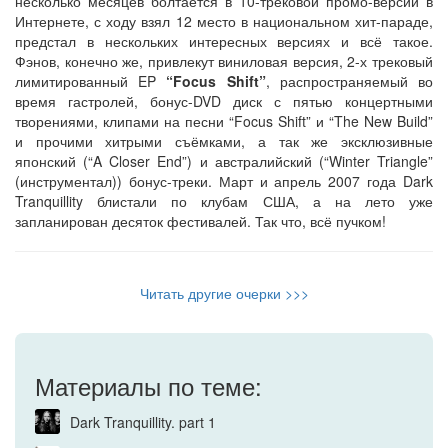
несколько месяцев болтается в 10-трековой промо-версии в
Интернете, с ходу взял 12 место в национальном хит-параде,
предстал в нескольких интересных версиях и всё такое.
Фэнов, конечно же, привлекут виниловая версия, 2-х трековый
лимитированный EP
“Focus Shift”
, распространяемый во
время гастролей, бонус-DVD диск с пятью концертными
творениями, клипами на песни “Focus Shift” и “The New Build”
и прочими хитрыми съёмками, а так же эксклюзивные
японский (“A Closer End”) и австралийский (“Winter Triangle”
(инструментал)) бонус-треки. Март и апрель 2007 года Dark
Tranquillity блистали по клубам США, а на лето уже
запланирован десяток фестивалей. Так что, всё пучком!
Читать другие очерки >>>
Материалы по теме:
Dark Tranquillity. part 1