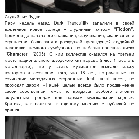
Студийные будни
Пару недель назад Dark Tranquillity запалили в своей
вселенной новое солнце – студийный альбом
“Fiction”
.
Времени до начала его спаивания, скручивания, сваривания и
скрепления было занято раскруткой предыдущей студийной
пластинки, немного сумбурного, но небезынтересного диска
“Character”
(2005). С ним коллектив оказался на третьем
месте национального шведского хит-парада (плюс 1 место в
метал-чарте), что у самих музыкантов вызвало массу
восторгов и осознания того, что 16 лет, потраченные на
сочинение мелодичных скоростных death-metal песен, не
проходят даром. «Нашей целью всегда было продвижение
своей собственной темы, не придавая особого значения
актуальным трендам или нормам музыкальной сцены».
Критики, как водится, к единому мнению с публикой не
пришли.