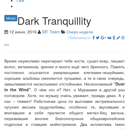
Тэги
Dark Tranquillity
Меню
12 июня, 2016
SR' Team
Очерк недели
Поделиться:
Время неумолимо перетирает тебе кости, сушит кожу, лишает
волос, витаминов, зрения и много ещё чего бренного. Память
постоянно осыпается умирающими клетками-чешуйками,
хорошие альбомы сменяются лучшими, а те в свою очередь,
замыливаются несколькими отстойными. Нескончаемый
“Dust
in the Wind”
. О чём это я? Нет, о Мураками в другой раз
поговорим. Хотя, он музыку очень уважает, правда джаз. А у
нас – тяжмет! Работнички цеха по выплавке экстремального
чугуния весьма трудолюбивы, особенно те, вкусившие и
впитавшие в себя прелести общего метал-биц вагона,
пережившие вполне благополучное общеевропейское
подполье и ставшие мэйнстримом. Два коллектива таких