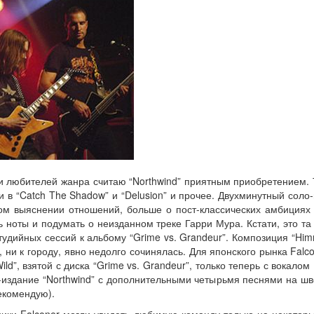
 любителей жанра считаю “Northwind” приятным приобретением. Та
 в “Catch The Shadow” и “Delusion” и прочее. Двухминутный соло-
ом выяснении отношений, больше о пост-классических амбициях 
 ноты и подумать о неизданном треке Гарри Мура. Кстати, это та
тудийных сессий к альбому “Grime vs. Grandeur”. Композиция “Him
у, ни к городу, явно недолго сочинялась. Для японского рынка Falc
ild”, взятой с диска “Grime vs. Grandeur”, только теперь с вокало
-издание “Northwind” с дополнительными четырьмя песнями на шве
рекомендую).