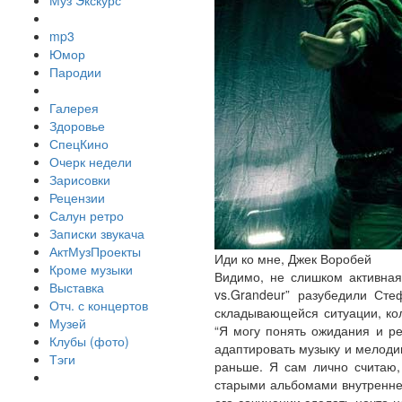
Муз Экскурс
mp3
Юмор
Пародии
Галерея
Здоровье
СпецКино
Очерк недели
Зарисовки
Рецензии
Салун ретро
Записки звукача
АктМузПроекты
Иди ко мне, Джек Воробей
Кроме музыки
Видимо, не слишком активная
Выставка
vs.Grandeur” разубедили Ст
Отч. с концертов
складывающейся ситуации, кол
Музей
“Я могу понять ожидания и ре
Клубы (фото)
адаптировать музыку и мелодии
Тэги
раньше. Я сам лично считаю, 
старыми альбомами внутренне 