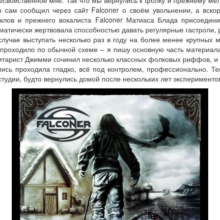
несвойственное мне. Так что мы вернулись к фолку и прежнему мел
 сам сообщил через сайт Falconer о своём увольнении, а вскор
клов и прежнего вокалиста Falconer Матиаса Блада присоедини
оматически жертвовала способностью давать регулярные гастроли,
лучае выступать несколько раз в году на более менее крупных 
проходило по обычной схеме – я пишу основную часть материала,
з гитарист Джимми сочинил несколько классных фолковых риффов, и
пись проходила гладко, всё под контролем, профессионально. Те
 студии, будто вернулись домой после нескольких лет экспериментов