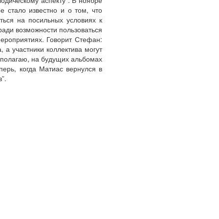
одическому аспекту”. В ноябре
е стало известно и о том, что
ться на посильных условиях к
 ради возможности пользоваться
мероприятиях. Говорит Стефан:
 а участники коллектива могут
 полагаю, на будущих альбомах
перь, когда Матиас вернулся в
”.