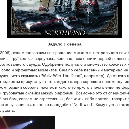
Задуло с севера
2006), ознаменовавшим возвращение мягкого и театрального вокал
тоянию “тру” кое-как вернулась. Конечно, поклонники первой волны
фолкованного саунда. Одобрение получило и множество красивых 
х соло и эффектных моментов. Сам по себе песенный материал не 
учен, чего скрывать (“Waltz With The Dead”, например). Да от кого
гредиенты присутствуют, от каждого жанра хорошего понемногу, ино
е композиции собраны наспех и какого-то яркого впечатления не ф
 и грубоватые склейки между риффами. Возможно это от специфи
й альбом, совсем не агрессивный, без каких-либо понтов,- говорит
не хочу записывать что-то наподобие “Northwind”. Кому нужна така
слушать.