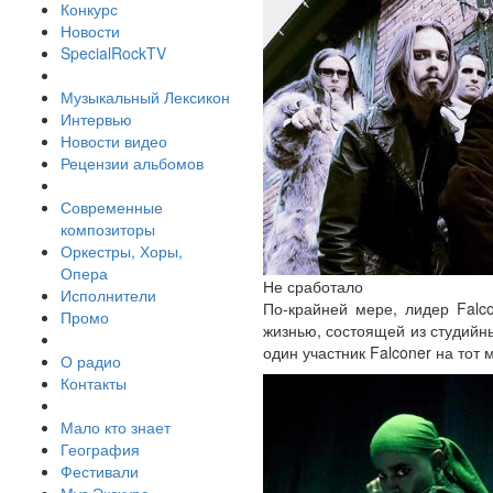
Конкурс
Новости
SpecialRockTV
Музыкальный Лексикон
Интервью
Новости видео
Рецензии альбомов
Современные
композиторы
Оркестры, Хоры,
Опера
Не сработало
Исполнители
По-крайней мере, лидер Falc
Промо
жизнью, состоящей из студийны
один участник Falconer на тот
О радио
Контакты
Мало кто знает
География
Фестивали