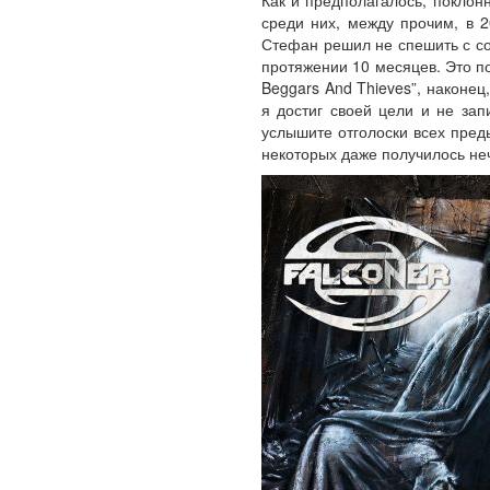
Как и предполагалось, поклон
среди них, между прочим, в 
Стефан решил не спешить с со
протяжении 10 месяцев. Это п
Beggars And Thieves”, наконец
я достиг своей цели и не зап
услышите отголоски всех пред
некоторых даже получилось не