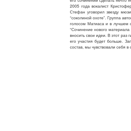
его сочинении сделать нечто 
2005 года вокалист Кристофер
Стефан уговорил звезду мюзи
“соколиной охоте”. Группа авт
голосом Матиаса и в лучшем с
“Сочинение нового материала 
вносить свои идеи. В этот ра
его участия будет больше. За
состав, мы чувствовали себя в