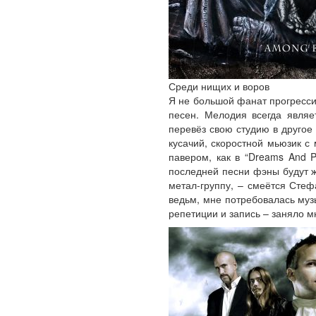
Среди нищих и воров
Я не большой фанат прогрессив
песен. Мелодия всегда явля
перевёз свою студию в другое 
кусачий, скоростной мьюзик с 
павером, как в “Dreams And 
последней песни фэны будут ж
метал-группу, – смеётся Стеф
ведьм, мне потребовалась му
репетиции и запись – заняло мн