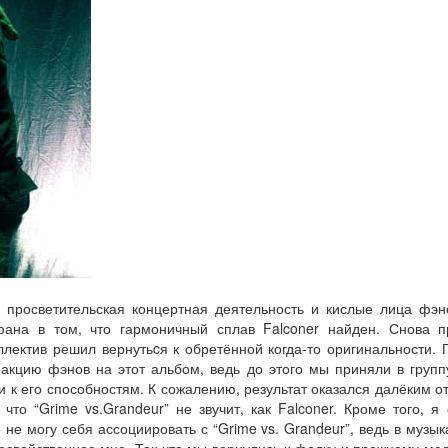
 просветительская концертная деятельность и кислые лица фэн
ефана в том, что гармоничный сплав Falconer найден. Снова 
лектив решил вернутьcя к обретённой когда-то оригинальности. Г
акцию фэнов на этот альбом, ведь до этого мы приняли в групп
 к его способностям. К сожалению, результат оказался далёким от
что “Grime vs.Grandeur” не звучит, как Falconer. Кроме того, я
не могу себя ассоциировать с “Grime vs. Grandeur”, ведь в музы