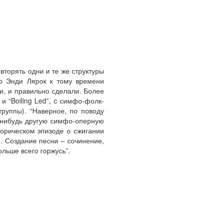
вторять одни и те же структуры
р Энди Лярок к тому времени
ли, и правильно сделали. Более
и “Boiling Led”, c симфо-фолк-
руппы). “Наверное, по поводу
ю-нибудь другую симфо-оперную
торическом эпизоде о сжигании
 Создание песни – сочинение,
ольше всего горжусь”.