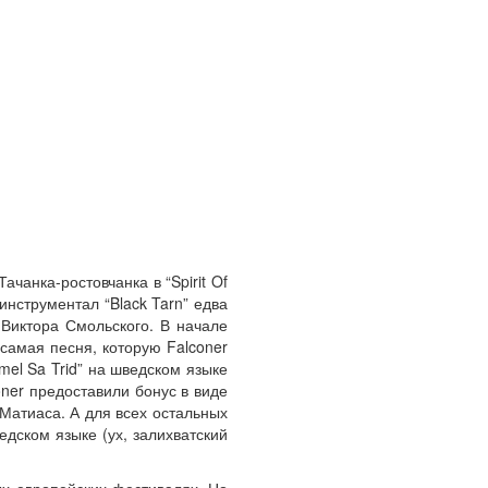
чанка-ростовчанка в “Spirit Of
инструментал “Black Tarn” едва
Виктора Смольского. В начале
 самая песня, которую Falconer
mel Sa Trid” на шведском языке
oner предоставили бонус в виде
м Матиаса. А для всех остальных
дском языке (ух, залихватский