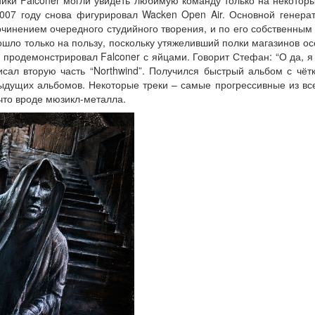
ники Falconer могли увидеть любимую команду только на некотор
2007 году снова фигурировал Wacken Open Air. Основной генерат
чинением очередного студийного творения, и по его собственным 
ошло только на пользу, поскольку утяжеливший полки магазинов о
, продемонстрировал Falconer с яйцами. Говорит Стефан: “О да, я
исал вторую часть “Northwind”. Получился быстрый альбом с чё
ыдущих альбомов. Некоторые треки – самые прогрессивные из все
что вроде мюзикл-металла.