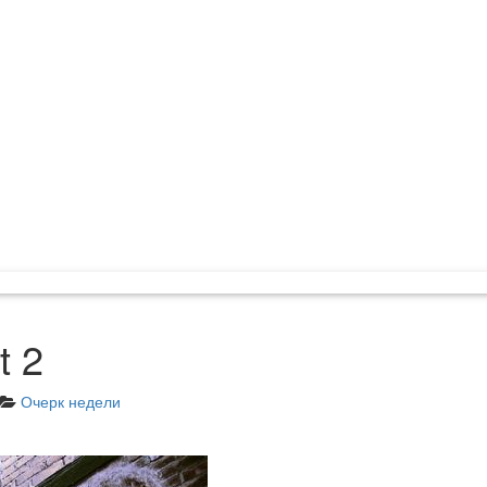
t 2
Очерк недели