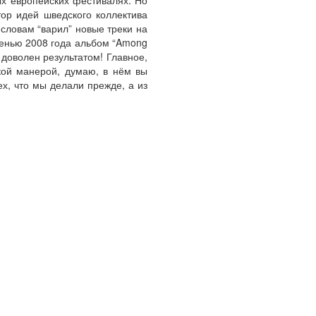
ых европейских фестивалях. Но
ор идей шведского коллектива
словам “варил” новые треки на
сенью 2008 года альбом “Among
 доволен результатом! Главное,
ткой манерой, думаю, в нём вы
х, что мы делали прежде, а из