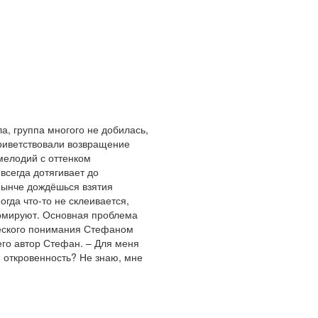
а, группа многого не добилась,
 приветствовали возвращение
мелодий с оттенком
всегда дотягивает до
 нынче дождёшься взятия
гда что-то не склеивается,
ормируют. Основная проблема
ческого понимания Стефаном
 его автор Стефан. – Для меня
я откровенность? Не знаю, мне