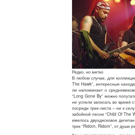
Редко, но метко
В любом случае, для коллекции
The Hawk”, интересные находки
ли напоминает о средневеков
“Long Gone By” можно попутать
не успели записать во время с
посреди трек-листа – ни к сел
забойной песни “Child Of The W
имелось двухдисковое дигипак
трек “Ridom, Ridom”, от души 