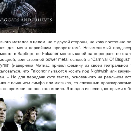
ного металла в целом, но с другой стороны, не хочу постоянно по
ется для меня первейшим приоритетом”. Незаменимый продюсе
место, в Варберг, но Falconer менять коней на переправе не ста
мощной, воинственной power-metal основой в “Carnival Of Disgust” 
Pyres” (наверняка Матиас привёл фемину из своей театральной т
аловаться, что Falconer пытаются косить под Nightwish или каку
ан. – Но для передачи сути текста, основанного на реальном ис
зыка с влиянием симфо или мюзикла, со сложными аранжировками.
ого времени, но оно того стоило. Это одна из песен, которыми я б