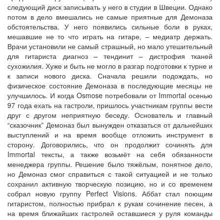
следующий диск записывать у него в студии в Швеции. Однако
потом в дело вмешались не самые приятные для Демоназа
обстоятельства. У него появились сильные боли в руках,
мешавшие не то что играть на гитаре, – медиатр держать.
Врачи установили не самый страшный, но мало утешительный
для гитариста диагноз – тендинит – дистрофия тканей
сухожилия. Хуже и быть не могло в разгар подготовки к турне и
к записи нового диска. Сначала решили подождать, но
физическое состояние Демоназа в последующие месяцы не
улучшилось. И когда Osmose потребовали от Immortal осенью
97 года ехать на гастроли, пришлось участникам группы вести
друг с другом неприятную беседу. Основатель и главный
“сказочник” Демоназ был вынужден отказаться от дальнейших
выступлений и на время вообще отложить инструмент в
сторону. Договорились, что он продолжит сочинять для
Immortal тексты, а также возьмёт на себя обязанности
менеджера группы. Решение было тяжёлым, понятное дело,
но Демоназ смог справиться с такой ситуацией и не только
сохранил активную творческую позицию, но и со временем
собрал новую группу Perfect Visions. Аббат стал поющим
гитаристом, полностью прибрал к рукам сочинение песен, а
на время ближайших гастролей оставшиеся у руля команды