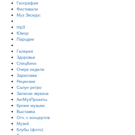
География
Фестивали
Муз Экскурс
mp3
Юмор
Пародии
Галерея
Здоровье
СпецКино
Очерк недели
Зарисовки
Рецензии
Салун ретро
Записки звукача
АктМузПроекты
Кроме музыки
Выставка
Отч. с концертов
Музей
Клубы (фото)