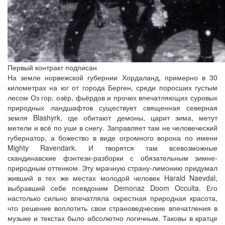
Первый контракт подписан
На земле норвежской губернии Хордаланд, примерно в 30
километрах на юг от города Берген, среди поросших густым
лесом Оз гор, озёр, фьёрдов и прочих впечатляющих суровых
природных ландшафтов существует священная северная
земля Blashyrk, где обитают демоны, царит зима, метут
метели и всё по уши в снегу. Заправляет там не человеческий
губернатор, а божество в виде огромного ворона по имени
Mighty Ravendark. И творятся там всевозможные
скандинавские фэнтези-разборки с обязательным зимне-
природным оттенком. Эту мрачную страну-лимонию придумал
живший в тех же местах молодой человек Harald Naevdal,
выбравший себе псевдоним Demonaz Doom Occulta. Его
настолько сильно впечатляла окрестная природная красота,
что решение воплотить свои страноведческие впечатления в
музыке и текстах было абсолютно логичным. Таковы в кратце