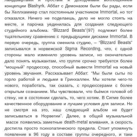
концепции Blashyrk. Аббат с Демоназом были бы рады, если
бы Хеллхаммер стал постоянным участником Immortal, но тот
отказался. Ничего не поделаешь, дело не могло стоять на
месте, и парочка уединилась для создания следующего
студийного альбома. “Blizzard Beasts”(97) подлежит более
тщательному сравнению с предыдущими дисками Immortal. В
первую очередь, группа сменила студию, – “Blizzard Beasts”
записывался в норвежской Sigma Recording, что, с одной
стороны мало изменило уровень записи, но окончательно
дало понять музыкантам, что группе срочно требуется более
“мощный” продюссер, cпособный вывести Immortal на новый
уровень звучания. Рассказывает Аббат: “Мы были сыты по
горло работой и людьми в Гринхаллен. Мы хотели чего-то
нового, поработать, так сказать, с продюссерами с более
открытым сознанием. Мы чувствовали, что бьёмся головой об
стену, не в состоянии сделать, то, чего хотим. В Сигме более
качественное оборудование и лучшие условия для записи. Но
не смотря на это, наш следующий альбом не будет
записываться в Норвегии”. Далее, в общей музыкальной
массе появились заметные death-metal вливания, а скорость
достигла просто психопатического предела. Стоит упомянуть
появление в 96 году в составе группы очередного, и таки