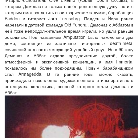
гитарист/основатель Olve Eikemo (Abbath Doom Occulta), в
котором Демоназ не только нашёл родственную душу, но и с
которым смог воплотить свои творческие задумки, барабанщик
Padden и гитарист Jorn Turnsebrg. Падден и Йорн ранее
нарезали в дэтовой команде Old Funeral, Демоназ с Аббатом в
ней тоже непродолжительное время играли, но ушли раньше
остальных. Под названием Amputation было наколочено два
демо, состоящих из хаотичных, истеричных death-metal
сочинений под соответствующий утробный гроул. Но в 90 году
Демоназ и Аббат отдали предпочтение другой, более
атмосферной и эксклюзивной концепции, а имя Immortal
показалось им более подходящим. Новым барабанщиком
стал Armagedda. В те ранние годы, можно сказать,
происходило накопление художественного и инспиративного
потенциала коллектива, основой которого стали Демоназ и
Аббат.