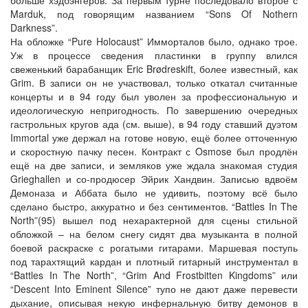
больше хэдбэнгеров. За первым турне последовало второе с
Marduk, под говорящим названием “Sons Of Nothern
Darkness”.
На обложке “Pure Holocaust” Имморталов было, однако трое.
Уж в процессе сведения пластинки в группу влился
свеженький барабанщик Eric Brødreskift, более известный, как
Grim. В записи он не участвовал, только откатал считанные
концерты и в 94 году был уволен за профессиональную и
идеологическую непригодность. По завершению очередных
гастрольных кругов ада (см. выше), в 94 году ставший дуэтом
Immortal уже держал на готове новую, ещё более отточенную
и скоростную пачку песен. Контракт с Osmose был продлён
ещё на две записи, и земляков уже ждала знакомая студия
Grieghallen и со-продюсер Эйрик Хандвин. Записью вдвоём
Демоназа и Аббата было не удивить, поэтому всё было
сделано быстро, аккуратно и без сентиментов. “Battles In The
North”(95) вышел под нехарактерной для сцены стильной
обложкой – на белом снегу сидят два музыканта в полной
боевой раскраске с рогатыми гитарами. Маршевая поступь
под тарахтящий кардан и плотный гитарный инструментал в
“Battles In The North”, “Grim And Frostbitten Kingdoms” или
“Descent Into Eminent Silence” тупо не дают даже перевести
дыхание, описывая некую инфернальную битву демонов в