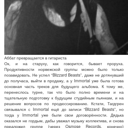
Аббат превращается в гитариста
Ок, и на старуху, как говорится, бывает проруха.
Продуктивности норвежской группы можно было только
позавидовать. Не успел “Blizzard Beasts”, даже не дотянувший
до получаса, выйти в продажу, а у Immortal уже была готова
основная часть треков для будущего альбома. К тому же,
перенеслось турне, так что было полно времени и на
тщательную подготовку к будущим студийным пьянкам, и на
решение вопросов по продюссированию. Кстати, Тагдгрен
связывался с Immortal ещё до записи “Blizzard Beasts”, но
тогда у Immortal уже были свои договорённости. Дядька
оказался не гордым, дабы уважал музыку коллектива, и снова
предложил группе (через Osmose Records, конечно)