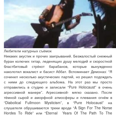
Любители натурных съёмок
Никаких акустик и прочих заигрываний. Безжалостый снежный
буран колючих гитар, леденящих душу мелодий и скоростной
бластбитовый стрёкот барабанов, которые вынужденно
наколотил вокалист и басист Аббат. Вспоминает Демоназ: “Я
сочинил несколько акустических партий, но решил подождать
с ними до следующего альбома. На этот раз мы просто
отправились в студию и записали “Pure Holocaust” в очень
агрессивной манере”. Агрессивной- мягко сказано. После
тёмной сырой и аморфной атмосферы и плевания огнём в
“Diabolical Fullmoon Mysticism”, в “Pure Holocaust” на
слушателя обрушиваются треки вроде “A Sign For The Norse
Hordes To Ride” или “Eternal Years Of The Path To The