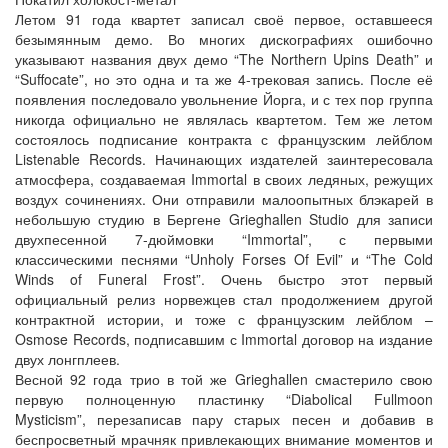
Летом 91 года квартет записал своё первое, оставшееся
безымянным демо. Во многих дискографиях ошибочно
указывают названия двух демо “The Northern Upins Death” и
“Suffocate”, но это одна и та же 4-трековая запись. После её
появления последовало увольнение Йорга, и с тех пор группа
никогда официально не являлась квартетом. Тем же летом
состоялось подписание контракта с французским лейблом
Listenable Records. Начинающих издателей заинтересовала
атмосфера, создаваемая Immortal в своих ледяных, режущих
воздух сочинениях. Они отправили малоопытных блэкарей в
небольшую студию в Бергене Grieghallen Studio для записи
двухпесенной 7-дюймовки “Immortal”, с первыми
классическими песнями “Unholy Forses Of Evil” и “The Cold
Winds of Funeral Frost”. Очень быстро этот первый
официальный релиз норвежцев стал продолжением другой
контрактной истории, и тоже с французским лейблом –
Osmose Records, подписавшим с Immortal договор на издание
двух лонгплеев.
Весной 92 года трио в той же Grieghallen смастерило свою
первую полноценную пластинку “Diabolical Fullmoon
Mysticism”, перезаписав пару старых песен и добавив в
беспросветный мрачняк привлекающих внимание моментов и