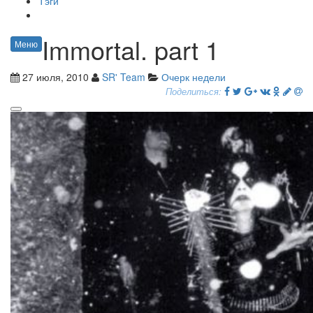
Тэги
Immortal. part 1
Меню
27 июля, 2010
SR' Team
Очерк недели
Поделиться: