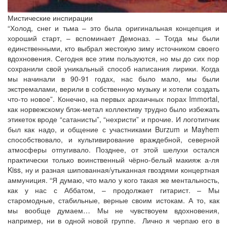
Мистические инспирации
“Холод, снег и тьма – это была оригинальная концепция и
хороший старт, – вспоминает Демоназ. – Тогда мы были
единственными, кто выбрал жестокую зиму источником своего
вдохновения. Сегодня все этим пользуются, но мы до сих пор
сохранили свой уникальный способ написания лирики. Когда
мы начинали в 90-91 годах, нас было мало, мы были
экстремалами, верили в собственную музыку и хотели создать
что-то новое”. Конечно, на первых архаичных порах Immortal,
как норвежскому блэк-метал коллективу трудно было избежать
этикеток вроде “сатанисты”, “нехристи” и прочие. И логотипчик
был как надо, и общение с участниками Burzum и Mayhem
способствовало, и культивирование враждебной, северной
атмосферы отпугивало. Позднее, от этой шелухи остался
практически только воинственный чёрно-белый макияж а-ля
Kiss, ну и разная шипованная/утыканная гвоздями концертная
аммуниция. “Я думаю, что мало у кого такая же ментальность,
как у нас с Аббатом, – продолжает гитарист. – Мы
старомодные, стабильные, верные своим истокам. А то, как
мы вообще думаем… Мы не чувствоуем вдохновения,
например, ни в одной новой группе. Лично я черпаю его в