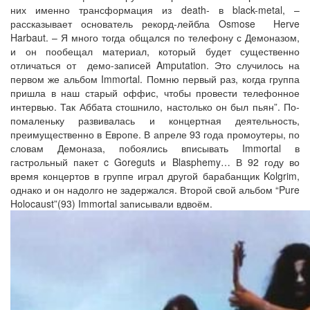
них именно трансформация из death- в black-metal, –
рассказывает основатель рекорд-лейбла Osmose Herve
Harbaut. – Я много тогда общался по телефону с Демоназом,
и он пообещал материал, который будет существенно
отличаться от демо-записей Amputation. Это случилось на
первом же альбом Immortal. Помню первый раз, когда группа
пришла в наш старый оффис, чтобы провести телефонное
интервью. Так Аббата стошнило, настолько он был пьян”. По-
помаленьку развивалась и концертная деятельность,
преимущественно в Европе. В апреле 93 года промоутеры, по
словам Демоназа, побоялись вписывать Immortal в
гастрольный пакет c Goreguts и Blasphemy… В 92 году во
время концертов в группе играл другой барабанщик Kolgrim,
однако и он надолго не задержался. Второй свой альбом “Pure
Holocaust”(93) Immortal записывали вдвоём.