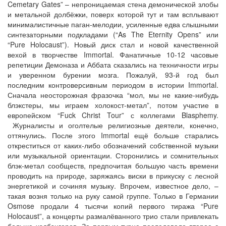
Cemetary Gates” – непроницаемая стена демонической злобы
и метальной долбёжки, поверх которой тут и там всплывают
минималистичные паган-мелодии, усиленные едва слышными
синтезаторными подкладами (“As The Eternity Opens” или
“Pure Holocaust”). Новый диск стал и новой качественной
вехой в творчестве Immortal. Фанатичные 10-12 часовые
репетиции Демоназа и Аббата сказались на техничности игры
и уверенном бурении мозга. Пожалуй, 93-й год был
последним контроверсивным периодом в истории Immortal.
Сначала неосторожная фразочка “мол, мы не какие-нибудь
блэкстеры, мы играем холокост-метал”, потом участие в
европейском “Fuck Christ Tour” с коллегами Blasphemy.
Журналисты и оголтелые религиозные деятели, конечно,
оттянулись. После этого Immortal ещё больше старались
откреститься от каких-либо обозначений собственной музыки
или музыкальной ориентации. Сторонились и сомнительных
блэк-метал сообществ, предпочитая большую часть времени
проводить на природе, заряжаясь виски в прикуску с лесной
энергетикой и сочиняя музыку. Впрочем, известное дело, –
такая возня только на руку самой группе. Только в Германии
Osmose продали 4 тысячи копий первого тиража “Pure
Holocaust”, а концерты размалёванного трио стали привлекать