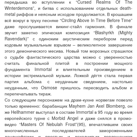
передышка во вступлении к “Cursed Realms Of The
Winterdemons”, и битва с использованием отдельных death-
metal риффов и неясным исходом продолжается. В крошашем
всё вокруг в труху песняке “Circling Above In Time Before Time”
даже прослушивается викинг-стайл гармония. В финале
звучит заметно эпическая композиция “Blashyrkh (Mighty
Ravendark)” с одиноким акустическим перебором перед
кодовым музыкальным взрывом – великолепное завершение
этого демонического месива. Новый том морозных страшилок
о судьбе фантастического царства можно с уверенностью
считать финальной плитой в построении мощного
фундамента Immortal и влиятельным произведением в
истории экстремальной музыки. Ложкой дёгтя стала первая
партия альбома с неудачным сведением, настолько
неудачным, что Osmose пришлось пересводить альбом и
перепечатывать тираж.
Со следующим персонажем на драм-кухне норвегам повезло
только временно: барабанщик Mayhem Jan Axel Blomberg, он
же Hellhammer выступал в составе Immortal в 95 году во время
европейского турне с Morbid Angel и даже снялся в промо-
видео “Masters Of Nebulah Frost”(95), впечатлившем своих
многочисленных последователей замороженными
ландшафтами и простым и доходчивым воплощением