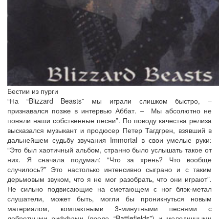
Бестии из пурги
“На “Blizzard Beasts” мы играли слишком быстро, –
признавался позже в интервью Аббат. – Мы абсолютно не
поняли наши собственные песни”. По поводу качества релиза
высказался музыкант и продюсер Петер Тагдгрен, взявший в
дальнейшем судьбу звучания Immortal в свои умелые руки:
“Это был хаотичный альбом, странно было услышать такое от
них. Я сначала подумал: “Что за хрень? Что вообще
случилось?” Это настолько интенсивно сыграно и с таким
дерьмовым звуком, что я не мог разобрать, что они играют”.
Не сильно подвисающие на сметающем с ног блэк-метал
слушатели, может быть, могли бы проникнуться новым
материалом, компактными 3-минутными песнями с
добротными риффами (вроде “Battlefields”) и мелодичными