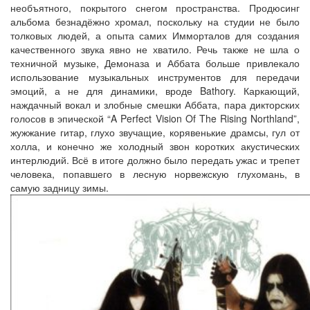
необъятного, покрытого снегом пространства. Продюсинг
альбома безнадёжно хромал, поскольку на студии не было
толковых людей, а опыта самих Имморталов для создания
качественного звука явно не хватило. Речь также не шла о
техничной музыке, Демоназа и Аббата больше привлекало
использование музыкальных инструментов для передачи
эмоций, а не для динамики, вроде Bathory. Каркающий,
наждачный вокал и злобные смешки Аббата, пара дикторских
голосов в эпической “A Perfect Vision Of The Rising Northland”,
жужжание гитар, глухо звучащие, корявенькие драмсы, гул от
холла, и конечно же холодный звон коротких акустических
интерлюдий. Всё в итоге должно было передать ужас и трепет
человека, попавшего в лесную норвежскую глухомань, в
самую задницу зимы.