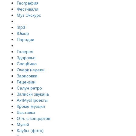
География
Фестивали
Муз Экскурс
mp3
Юмор
Пародии
Галерея
Здоровье
СпецКино
Очерк недели
Зарисовки
Рецензии
Салун ретро
Записки звукача
АктМузПроекты
Кроме музыки
Выставка
Отч. с концертов
Музей
Клубы (фото)