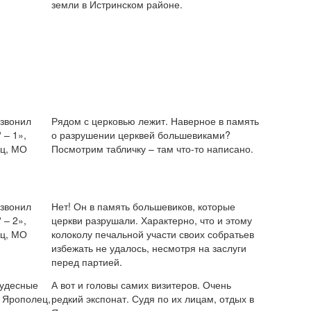
земли в Истринском районе.
 звонил
Рядом с церковью лежит. Наверное в память
 – 1»,
о разрушении церквей большевиками?
ц, МО
Посмотрим табличку – там что-то написано.
 звонил
Нет! Он в память большевиков, которые
 – 2»,
церкви разрушали. Характерно, что и этому
ц, МО
колоколу печальной участи своих собратьев
избежать не удалось, несмотря на заслуги
перед партией.
чудесные
А вот и головы самих визитеров. Очень
, Ярополец,
редкий экспонат. Судя по их лицам, отдых в