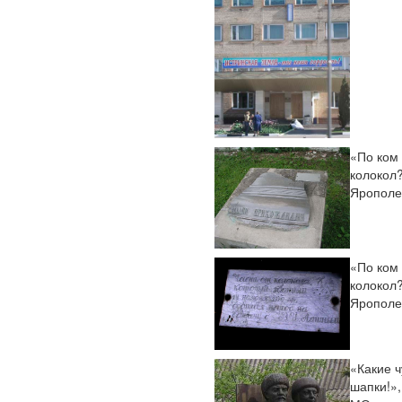
«По ком
колокол?
Ярополе
«По ком
колокол?
Ярополе
«Какие 
шапки!»