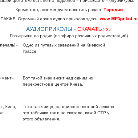
вашей фототеке есть нечто подобное – присылайте – опубликуем.
Кроме того, рекомендуем посетить раздел
Пародии
ТАКЖЕ: Огромный архив аудио приколов здесь:
www.MP3prikol.ru
АУДИОПРИКОЛЫ
СКАЧАТЬ>>>
–
Розыгрыши на радио (из эфира различных радиостанций)
печаль!»
Одно из путевых заведений на Киевской
трассе.
имент»
Вот такой знак висит над одним из
перекрестков в центре Киева.
», Киев,
Тетя-газетчица, на прилавке которой лежала
ал
эта табличка так и не сказала, какой СТР у
этого объявления.