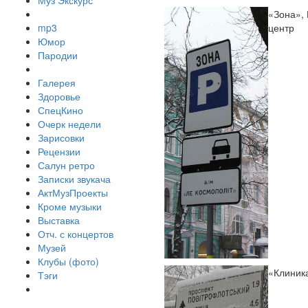
Муз Экскурс
«Зона», 
mp3
центр
Юмор
Пародии
Галерея
Здоровье
СпецКино
Очерк недели
Зарисовки
Рецензии
Салун ретро
Записки звукача
АктМузПроекты
Кроме музыки
Выставка
Отч. с концертов
Музей
Клубы (фото)
«Клиник
Тэги