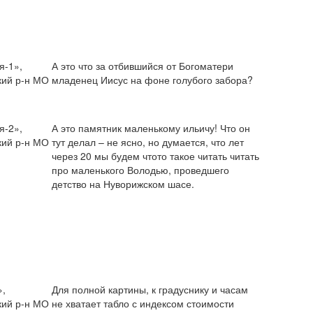
я-1»,
А это что за отбившийся от Богоматери
кий р-н МО
младенец Иисус на фоне голубого забора?
я-2»,
А это памятник маленькому ильичу! Что он
кий р-н МО
тут делал – не ясно, но думается, что лет
через 20 мы будем чтото такое читать читать
про маленького Володью, проведшего
детство на Нуворижском шасе.
»,
Для полной картины, к градуснику и часам
кий р-н МО
не хватает табло с индексом стоимости