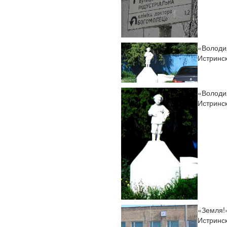
«Володи
Истринс
«Володи
Истринс
«Земля!
Истринс