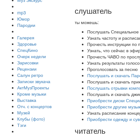
Муз Экскурс
слушатель
mp3
Юмор
ты можешь:
Пародии
Послушать Специальное
Галерея
Узнать частоту и распис
Здоровье
Прочесть инструкции по
СпецКино
Узнать, что сейчас в эфи
Очерк недели
Прочесть ЧАВО по прос
Зарисовки
Узнать результаты голос
Рецензии
Проголосовать за песню
Салун ретро
Послушать и скачать Па
Записки звукача
Послушать и скачать при
АктМузПроекты
Послушать отрывки компо
Кроме музыки
Послушать и скачать дж
Выставка
Приобрести диски Специ
Отч. с концертов
Приобрести другие музы
Музей
Узнать расписание конце
Клубы (фото)
Приобрести одежду и су
Тэги
читатель