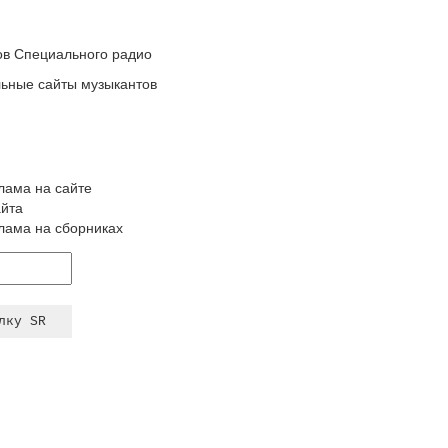
ов Специального радио
льные сайты музыкантов
клама на сайте
айта
клама на сборниках