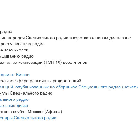
 радио
ание передач Специального радио в коротковолновом диапазоне
 прослушиванию радио
ре всех кнопок
лушиванию радио
ования за композиции (ТОП 10) всех кнопок
родии от Вишни
колы из эфира различных радиостанций
зиций, опубликованных на сборниках Специального радио (нажать
инглы Специального радио
ального радио
кальные диски
ртов в клубах Москвы (Афиша)
вениры Специального радио