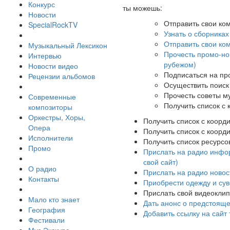
Конкурс
ты можешь:
Новости
Отправить свои ко
SpecialRockTV
Узнать о сборника
Отправить свои ко
Музыкальный Лексикон
Прочесть промо-нов
Интервью
рубежом)
Новости видео
Подписаться на пр
Рецензии альбомов
Осуществить поиск
Прочесть советы м
Современные
Получить список с
композиторы
Оркестры, Хоры,
Получить список с коор
Опера
Получить список с коорд
Исполнители
Получить список ресурсо
Промо
Прислать на радио инфор
свой сайт)
О радио
Прислать на радио новос
Контакты
Приобрести одежду и су
Прислать свой видеокли
Мало кто знает
Дать анонс о предстоящ
География
Добавить ссылку на сайт
Фестивали