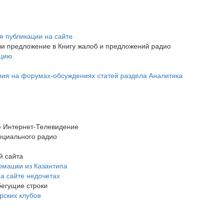
я публикации на сайте
ли предложение в Книгу жалоб и предложений радио
кцию
ния на форумах-обсуждениях статей раздела Аналитика
 Интернет-Телевидение
ециального радио
й сайта
омашки из Казантипа
а сайте недочетах
бегущие строки
рских клубов