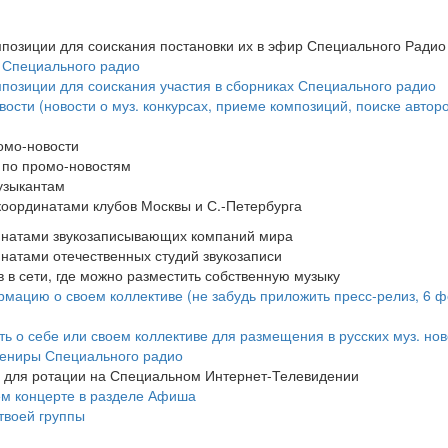
мпозиции для соискания постановки их в эфир Специального Радио
х Специального радио
мпозиции для соискания участия в сборниках Специального радио
ости (новости о муз. конкурсах, приеме композиций, поиске авторо
омо-новости
 по промо-новостям
узыкантам
 координатами клубов Москвы и С.-Петербурга
динатами звукозаписывающих компаний мира
инатами отечественных студий звукозаписи
в в сети, где можно разместить собственную музыку
мацию о своем коллективе (не забудь приложить пресс-релиз, 6 ф
ть о себе или своем коллективе для размещения в русских муз. нов
вениры Специального радио
п для ротации на Специальном Интернет-Телевидении
ем концерте в разделе Афиша
 твоей группы