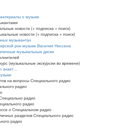
 материалы о музыке
зыкантами
льные новости (+ подписка + поиск)
ыкальные новости (+ подписка + поиск)
чных музыкантах
бирской рок-музыке Василия Ниссена
азличные музыкальные диски
олнителей
курс (музыкальные экскурсии во времени)
то знает…
музыки
нтов на вопросы Специального радио
ального радио
ио
 Специально радио
пециального радио
рессе о Специальном радио
зличных разделов Специального радио
ного радио