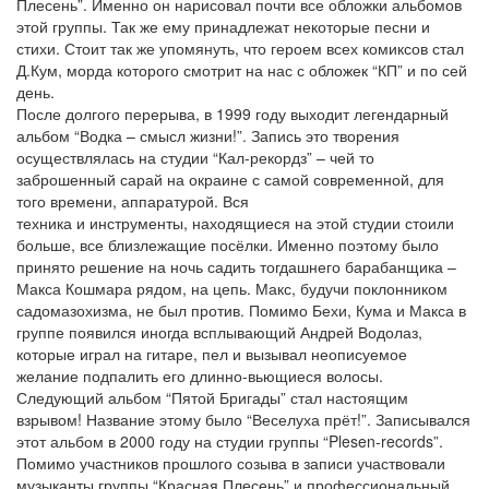
Плесень”. Именно он нарисовал почти все обложки альбомов
этой группы. Так же ему принадлежат некоторые песни и
стихи. Стоит так же упомянуть, что героем всех комиксов стал
Д.Кум, морда которого смотрит на нас с обложек “КП” и по сей
день.
После долгого перерыва, в 1999 году выходит легендарный
альбом “Водка – смысл жизни!”. Запись это творения
осуществлялась на студии “Кал-рекордз” – чей то
заброшенный сарай на окраине с самой современной, для
того времени, аппаратурой. Вся
техника и инструменты, находящиеся на этой студии стоили
больше, все близлежащие посёлки. Именно поэтому было
принято решение на ночь садить тогдашнего барабанщика –
Макса Кошмара рядом, на цепь. Макс, будучи поклонником
садомазохизма, не был против. Помимо Бехи, Кума и Макса в
группе появился иногда всплывающий Андрей Водолаз,
которые играл на гитаре, пел и вызывал неописуемое
желание подпалить его длинно-вьющиеся волосы.
Следующий альбом “Пятой Бригады” стал настоящим
взрывом! Название этому было “Веселуха прёт!”. Записывался
этот альбом в 2000 году на студии группы “Plesen-records”.
Помимо участников прошлого созыва в записи участвовали
музыканты группы “Красная Плесень” и профессиональный