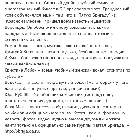
неполную неделю. Сильный драйв, глубокий смысл и
многостраничный буклет в CD предполагал это. Грандиозный
успех объяснялся ещё и тем, что в “Пятую Бригаду” из
“Красной Плесени” пришёл всем известный Дмитрий
Воронцов. Он обеспечил оперу вокалом и лучшими
пародиями. Нынешний постоянный состав, готовый к
следующим записям:
Роман Беха – вокал, музыка, тексты и всё остальное,
Дмитрий Воронцов – вокал, музыка, безбашенные пародии;
Д.Кум – бас, вокал (персонаж, глядя на которого получаются
самые весёлые темы);
Кристина Лобок – всеми любимый женский вокал, стриптиз по
субботам;
Водолаз – гитара и иногда кучный вокал (мы отобрали у него
ласты, дабы не уплыл при следующей записи);
Юра Руб 60 – барабанщик-сокосячник (взят под нашу
ответственность из дур-дома, зато какие партии…);
Лёха Мак – продюссер-собутыльник, дизайнер некоторых
альбомов и официального сайта. Кстати, всю информацию,
новости, фотки, видео, аудио и многое другое вы можете
найти только на официально сайте группы “Пятая Бригада” –
http://5briga.da.ru.