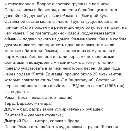
и стихотворцем. Вопрос о составе группы не возникал.
Сподвижником и басистом, а ранее и барабанщиком стал
давнейший друг-собутыльник Романа – Дмитрий Кум.
Остальной состав менялся часто. Группа существовала по
принципу: кто пришёл на репетиционную базу, тот и играет, на
чём умеет. Под “репетиционной базой” подразумевается
обычный подвал одного из домов Коммунарска. Как и в любом
другом подвале, где горит хоть одна лампочка, там жили
местные обитатели: бомжи, выгнанные из дому алкаши и
наркоманы. Именно они и стали первыми поклонниками,
фанатами и возмущёнными критиками, а кому-то из них
повезло участвовать в записи некоторых песен. За два года
через подвал “Пятой Бригады” прошло около 30 музыкантов,
которые почитали стиль “панк” и “андеграунд”. Состав же
первого официального альбома – “Е@ли по весне” (1996 год)
выглядел так:
Роман Беха – вокал, автор текстов;
Тарас Барабас – гитара;
Д.Кум – бас, разгрызание усмирительных рубашек;
Пантилей – ударная стучалка;
Дмитрий Гусь – гитара, соляки в бреду.
Позже Роман стал работать художником в группе “Красная