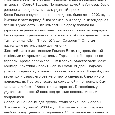
гитарист – Сергей Тарзан. По приезду домой, в Алчевск, было
решено отпраздновать столь удачный проект.
Когда Роман очнулся после последнего, было лето 2003 год…
Именно в этот период была записана и сведена легендарная
песня “Бухое лето”. Эта композиция сразу попала на
украинское радио и сползала с верхних строчек хит-парадов.
Было принято решение записать весь альбом в данном стиле.
Так появился CD – “Пиво! Б@яди! Самогон!”. Он стал
настоящим потрясением для многих.
Жесткий панк в исполнении Романа Бехи, подкреплённый
тяжёлыми гитарными партиями Тарзана слабонервных не
терпели! Кроме перечисленных в записи участвовали: Макс
Кошмар, Кристина Лобок и Алёна Бухая. Андрей Водолаз
ушёл в то время в далёкое плаванье, в магазин. Когда Андрей
вернулся и узнал, что без него что-то сделали, было много
недовольств. Поэтому, всего за семь дней и по приколу был
записан альбом – “Блевотня на караоке”. К всеобщему
удивлению, напетый панк под детские песенки многим
понравился.
Совершенно новым для группы стала запись панк-оперы –
“Руслан и Людмила” (2004 год). К тому же это был первый
альбом, выпущенный официально. С прилавков его смели за