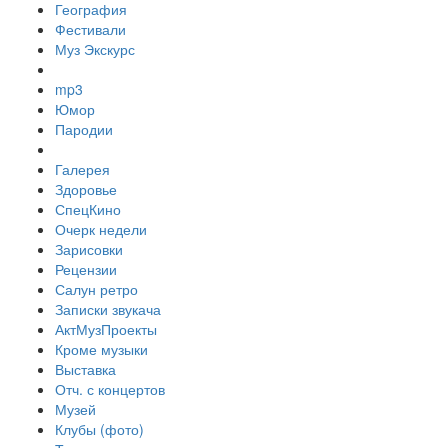
География
Фестивали
Муз Экскурс
mp3
Юмор
Пародии
Галерея
Здоровье
СпецКино
Очерк недели
Зарисовки
Рецензии
Салун ретро
Записки звукача
АктМузПроекты
Кроме музыки
Выставка
Отч. с концертов
Музей
Клубы (фото)