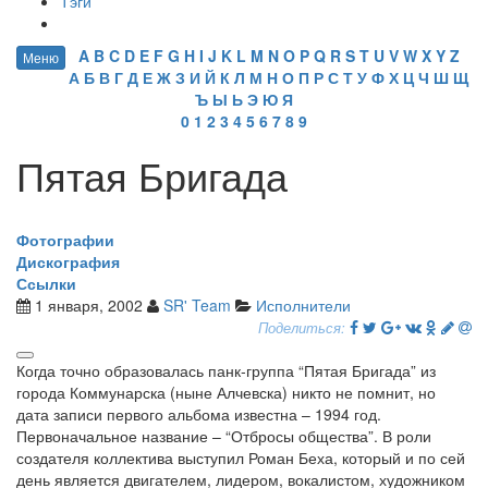
Тэги
A
B
C
D
E
F
G
H
I
J
K
L
M
N
O
P
Q
R
S
T
U
V
W
X
Y
Z
Меню
А
Б
В
Г
Д
Е
Ж
З
И
Й
К
Л
М
Н
О
П
Р
С
Т
У
Ф
Х
Ц
Ч
Ш
Щ
Ъ
Ы
Ь
Э
Ю
Я
0
1
2
3
4
5
6
7
8
9
Пятая Бригада
Фотографии
Дискография
Ссылки
1 января, 2002
SR' Team
Исполнители
Поделиться:
Когда точно образовалась панк-группа “Пятая Бригада” из
города Коммунарска (ныне Алчевска) никто не помнит, но
дата записи первого альбома известна – 1994 год.
Первоначальное название – “Отбросы общества”. В роли
создателя коллектива выступил Роман Беха, который и по сей
день является двигателем, лидером, вокалистом, художником