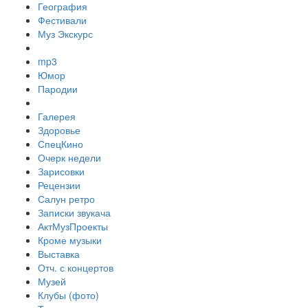
География
Фестивали
Муз Экскурс
mp3
Юмор
Пародии
Галерея
Здоровье
СпецКино
Очерк недели
Зарисовки
Рецензии
Салун ретро
Записки звукача
АктМузПроекты
Кроме музыки
Выставка
Отч. с концертов
Музей
Клубы (фото)