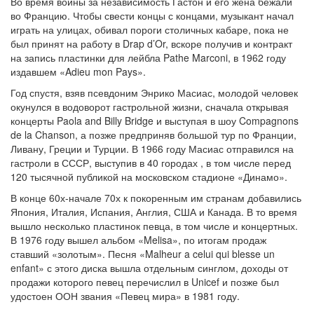
Во время войны за независимость Гастон и его жена бежали
во Францию. Чтобы свести концы с концами, музыкант начал
играть на улицах, обивал пороги столичных кабаре, пока не
был принят на работу в Drap d’Or, вскоре получив и контракт
на запись пластинки для лейбла Pathe Marconi, в 1962 году
издавшем «Adieu mon Pays».
Год спустя, взяв псевдоним Энрико Масиас, молодой человек
окунулся в водоворот гастрольной жизни, сначала открывая
концерты Paola and Billy Bridge и выступая в шоу Compagnons
de la Chanson, а позже предприняв большой тур по Франции,
Ливану, Греции и Турции. В 1966 году Масиас отправился на
гастроли в СССР, выступив в 40 городах , в том числе перед
120 тысячной публикой на московском стадионе «Динамо».
В конце 60х-начале 70х к покоренным им странам добавились
Япония, Италия, Испания, Англия, США и Канада. В то время
вышло несколько пластинок певца, в том числе и концертных.
В 1976 году вышел альбом «Melisa», по итогам продаж
ставший «золотым». Песня «Malheur a celui qui blesse un
enfant» с этого диска вышла отдельным синглом, доходы от
продажи которого певец перечислил в Unicef и позже был
удостоен ООН звания «Певец мира» в 1981 году.