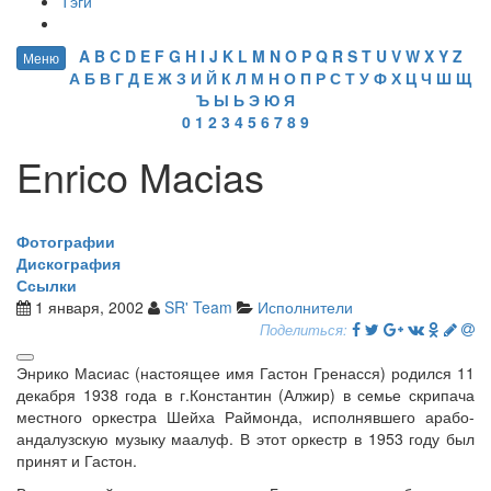
Тэги
A
B
C
D
E
F
G
H
I
J
K
L
M
N
O
P
Q
R
S
T
U
V
W
X
Y
Z
Меню
А
Б
В
Г
Д
Е
Ж
З
И
Й
К
Л
М
Н
О
П
Р
С
Т
У
Ф
Х
Ц
Ч
Ш
Щ
Ъ
Ы
Ь
Э
Ю
Я
0
1
2
3
4
5
6
7
8
9
Enrico Macias
Фотографии
Дискография
Ссылки
1 января, 2002
SR' Team
Исполнители
Поделиться:
Энрико Масиас (настоящее имя Гастон Гренасся) родился 11
декабря 1938 года в г.Константин (Алжир) в семье скрипача
местного оркестра Шейха Раймонда, исполнявшего арабо-
андалузскую музыку маалуф. В этот оркестр в 1953 году был
принят и Гастон.