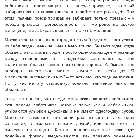
работников информация о поезде-призраке, который
забирают всех задержавшихся по ошибке в метро людей. При
этом, пьяных поезд-призрак не забирает, только трезвых – у
поезда-призрака договоренность с метрополитеновской
милицией, что забирать пьяных – это хлеб милиции.
Московское метро также страдает этим “недугом” – выпускать
из себя людей меньше, чем в него вошло. Бывают годы, когда
общая статистика выглядит просто ошеломляющей – разница
между вошедшими и вышедшими составляет за год
количество больше всего населения города. А бывает год
наоборот: московское метро выпускает из себя до 20
миллионов человек “лишних” – то есть тех, кто туда не входил.
Но, у нас на эту статистику, понятно, внимания никто не
обращает.
Также интересно, что среди московских канализационщиков
есть подвид работников, которые также как и мебельщики,
улыбаются улыбкой Джоконды и не имеют одного-двух зубов.
Мало кто замечает, что иной раз влезает в люк один
сантехник, а вылезает совсем другой, или влез один, а
вылезает пятнадцать. Кстати, канализационные люки, где
подобные фокусы выделываются, как правило помечены