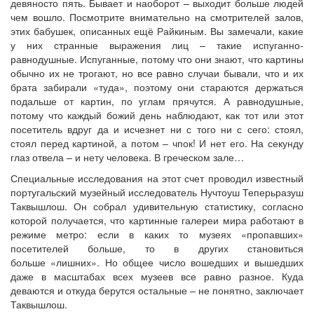
девяносто пять. Бывает и наоборот – выходит больше людей
чем вошло. Посмотрите внимательно на смотрителей залов,
этих бабушек, описанных ещё Райкиным. Вы замечали, какие
у них странные выражения лиц – такие испуганно-
равнодушные. Испуганные, потому что они знают, что картины
обычно их не трогают, но все равно случаи бывали, что и их
брата забирали «туда», поэтому они стараются держаться
подальше от картин, по углам прячутся. А равнодушные,
потому что каждый божий день наблюдают, как тот или этот
посетитель вдруг да и исчезнет ни с того ни с сего: стоял,
стоял перед картиной, а потом – чпок! И нет его. На секунду
глаз отвела – и нету человека. В греческом зале…
Специальные исследования на этот счет проводил известный
португальский музейный исследователь Нучтоуш Теперьразуш
Таквышлош. Он собрал удивительную статистику, согласно
которой получается, что картинные галереи мира работают в
режиме метро: если в каких то музеях «пропавших»
посетителей больше, то в других становиться
больше «лишних». Но общее число вошедших и вышедших
даже в масштабах всех музеев все равно разное. Куда
деваются и откуда берутся остальные – не понятно, заключает
Таквышлош.