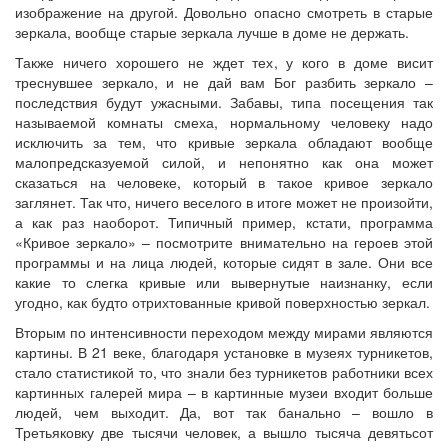
изображение на другой. Довольно опасно смотреть в старые
зеркала, вообще старые зеркала лучше в доме не держать.
Также ничего хорошего не ждет тех, у кого в доме висит
треснувшее зеркало, и не дай вам Бог разбить зеркало –
последствия будут ужасными. Забавы, типа посещения так
называемой комнаты смеха, нормальному человеку надо
исключить за тем, что кривые зеркала обладают вообще
малопредсказуемой силой, и непонятно как она может
сказаться на человеке, который в такое кривое зеркало
заглянет. Так что, ничего веселого в итоге может не произойти,
а как раз наоборот. Типичный пример, кстати, программа
«Кривое зеркало» – посмотрите внимательно на героев этой
программы и на лица людей, которые сидят в зале. Они все
какие то слегка кривые или вывернутые наизнанку, если
угодно, как будто отрихтованные кривой поверхностью зеркал.
Вторым по интенсивности переходом между мирами являются
картины. В 21 веке, благодаря установке в музеях турникетов,
стало статистикой то, что знали без турникетов работники всех
картинных галерей мира – в картинные музеи входит больше
людей, чем выходит. Да, вот так банально – вошло в
Третьяковку две тысячи человек, а вышло тысяча девятьсот