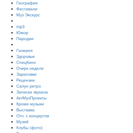
География
Фестивали
Муз Экскурс
mp3
Юмор
Пародии
Галерея
Здоровье
СпецКино
Очерк недели
Зарисовки
Рецензии
Салун ретро
Записки звукача
АктМузПроекты
Кроме музыки
Выставка
Отч. с концертов
Музей
Клубы (фото)