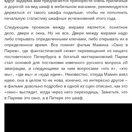
вдруг задарма вам предлагается приобрести очень приличный
и дорогой на вид шкаф в мебельном магазине, рекомендуется
держаться от такого шкафа подальше, чтобы не пополнить
печальную статистику шкафных исчезновений этого года.
Следующим проемом между мирами является, понятное
дело, двери и окна. Но не все. Двери между мирами надо
либо открывать определенными ключами, либо открывать их в
определенное время. Все помнят фильм Мамина «Окно в
Париж», где фантастический сюжет перемещения из нищего
постоветского Петербурга в богатый миттерановский Париж
стал основой для постановки извечного русского вопроса об
эмиграции, и следующими за ним вопросами «кто я», «кто
мы», «где мы» и «куда идем». Неизвестно, откуда Мамин взял
идею, она в целом то не нова, конечно, но интересно другое –
в фильме довольно подробно в одной из сцен описано, как это
«окно» выглядит, когда через него переходишь. Заметьте, что
в Париже это окно, а в Питере это шкаф.