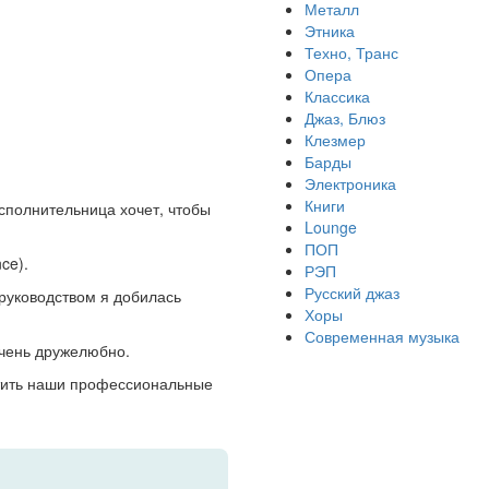
Металл
Этника
Техно, Транс
Опера
Классика
Джаз, Блюз
Клезмер
Барды
Электроника
Книги
Исполнительница хочет, чтобы
Lounge
ПОП
ce).
РЭП
Русский джаз
 руководством я добилась
Хоры
Современная музыка
 очень дружелюбно.
ратить наши профессиональные