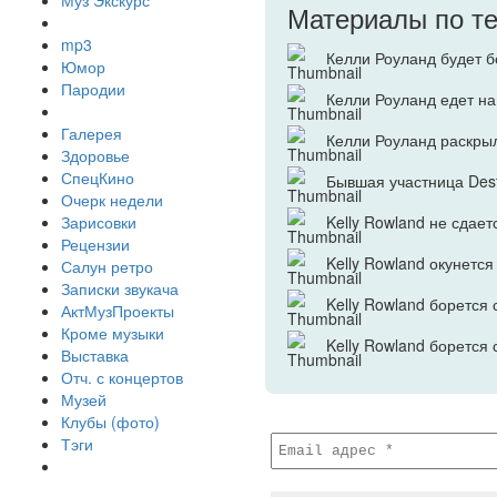
Муз Экскурс
Материалы по т
mp3
Келли Роуланд будет б
Юмор
Пародии
Келли Роуланд едет на
Галерея
Келли Роуланд раскры
Здоровье
СпецКино
Бывшая участница Dest
Очерк недели
Kelly Rowland не сдает
Зарисовки
Рецензии
Kelly Rowland окунетс
Салун ретро
Записки звукача
Kelly Rowland борется
АктМузПроекты
Кроме музыки
Kelly Rowland борется
Выставка
Отч. с концертов
Музей
Клубы (фото)
Тэги