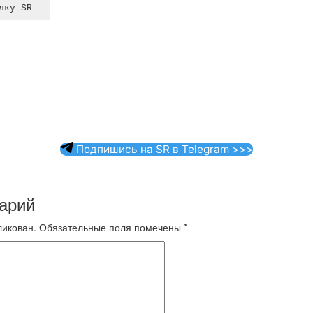
Подпишись на SR в Telegram >>>
арий
ликован.
Обязательные поля помечены
*