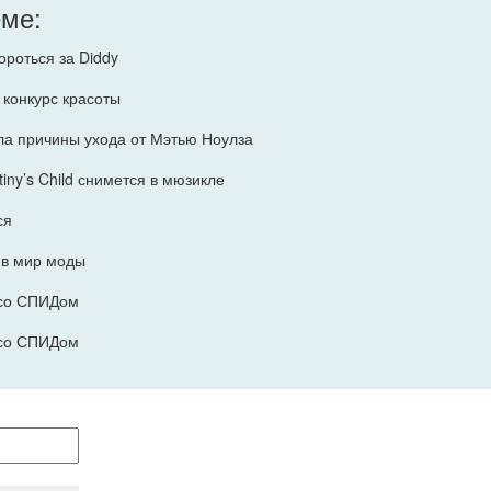
еме:
ороться за Diddy
 конкурс красоты
ла причины ухода от Мэтью Ноулза
iny’s Child снимется в мюзикле
ся
я в мир моды
 со СПИДом
 со СПИДом