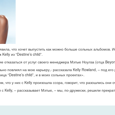
аявила, что хочет выпустить как можно больше сольных альбомов. 
elly из “Destine’s child”.
 отказаться от услуг своего менеджера Мэтью Ноулза (отца Beyon
но повлиял на мою карьеру,- рассказала Kelly Rowland, – под его
ица “Destine’s child”, и в моих сольных проектах».
м, что у них с Kelly произошла ссора, говорит, что разошлись они
 с Kelly, – рассказывает Мэтью, – мы, по-дружески, решили прек