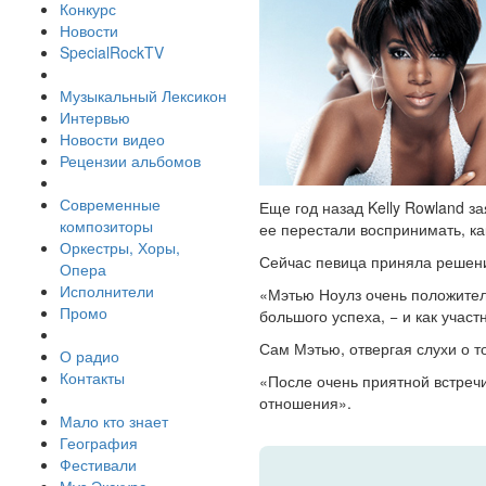
Конкурс
Новости
SpecialRockTV
Музыкальный Лексикон
Интервью
Новости видео
Рецензии альбомов
Современные
Еще год назад Kelly Rowland з
композиторы
ее перестали воспринимать, как K
Оркестры, Хоры,
Сейчас певица приняла решение
Опера
Исполнители
«Мэтью Ноулз очень положитель
Промо
большого успеха, − и как участн
Сам Мэтью, отвергая слухи о то
О радио
Контакты
«После очень приятной встречи
отношения».
Мало кто знает
География
Фестивали