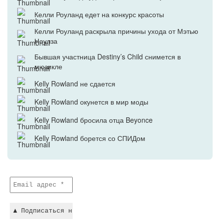
Келли Роуланд едет на конкурс красоты
Келли Роуланд раскрыла причины ухода от Мэтью
Ноулза
Бывшая участница Destiny’s Child снимется в
мюзикле
Kelly Rowland не сдается
Kelly Rowland окунется в мир моды
Kelly Rowland бросила отца Beyonce
Kelly Rowland борется со СПИДом