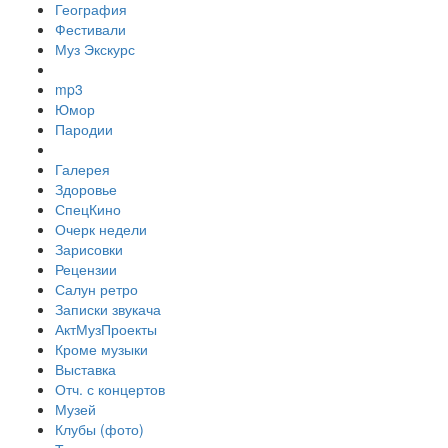
География
Фестивали
Муз Экскурс
mp3
Юмор
Пародии
Галерея
Здоровье
СпецКино
Очерк недели
Зарисовки
Рецензии
Салун ретро
Записки звукача
АктМузПроекты
Кроме музыки
Выставка
Отч. с концертов
Музей
Клубы (фото)