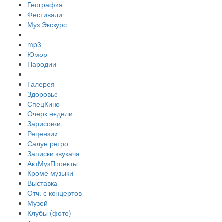
География
Фестивали
Муз Экскурс
mp3
Юмор
Пародии
Галерея
Здоровье
СпецКино
Очерк недели
Зарисовки
Рецензии
Салун ретро
Записки звукача
АктМузПроекты
Кроме музыки
Выставка
Отч. с концертов
Музей
Клубы (фото)