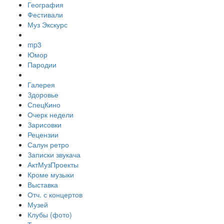
География
Фестивали
Муз Экскурс
mp3
Юмор
Пародии
Галерея
Здоровье
СпецКино
Очерк недели
Зарисовки
Рецензии
Салун ретро
Записки звукача
АктМузПроекты
Кроме музыки
Выставка
Отч. с концертов
Музей
Клубы (фото)