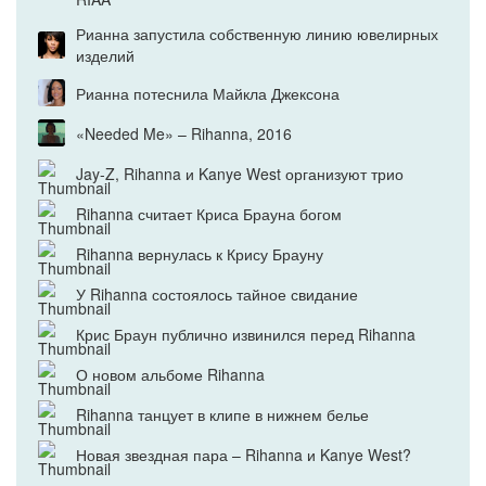
Рианна запустила собственную линию ювелирных
изделий
Рианна потеснила Майкла Джексона
«Needed Me» – Rihanna, 2016
Jay-Z, Rihanna и Kanye West организуют трио
Rihanna считает Криса Брауна богом
Rihanna вернулась к Крису Брауну
У Rihanna состоялось тайное свидание
Крис Браун публично извинился перед Rihanna
О новом альбоме Rihanna
Rihanna танцует в клипе в нижнем белье
Новая звездная пара – Rihanna и Kanye West?