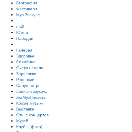
География
Фестивали
Муз Экскурс
mp3
Юмор
Пародии
Галерея
Здоровье
СпецКино
Очерк недели
Зарисовки
Рецензии
Салун ретро
Записки звукача
АктМузПроекты
Кроме музыки
Выставка
Отч. с концертов
Музей
Клубы (фото)