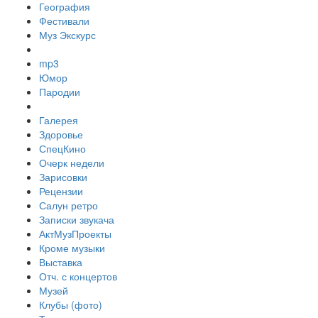
География
Фестивали
Муз Экскурс
mp3
Юмор
Пародии
Галерея
Здоровье
СпецКино
Очерк недели
Зарисовки
Рецензии
Салун ретро
Записки звукача
АктМузПроекты
Кроме музыки
Выставка
Отч. с концертов
Музей
Клубы (фото)